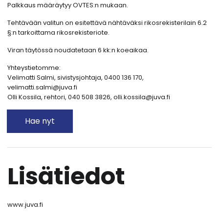
Palkkaus määräytyy OVTES:n mukaan.
Tehtävään valitun on esitettävä nähtäväksi rikosrekisterilain 6.2
§:n tarkoittama rikosrekisteriote.
Viran täytössä noudatetaan 6 kk:n koeaikaa.
Yhteystietomme:
Velimatti Salmi, sivistysjohtaja, 0400 136 170,
velimatti.salmi@juva.fi
Olli Kossila, rehtori, 040 508 3826, olli.kossila@juva.fi
Hae nyt
Lisätiedot
www.juva.fi