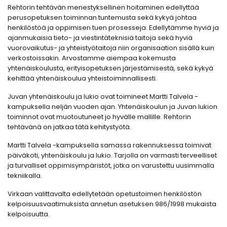
Rehtorin tehtävän menestyksellinen hoitaminen edellyttää
perusopetuksen toiminnan tuntemusta sekä kykyä johtaa
henkilöstöä ja oppimisen tuen prosesseja. Edellytämme hyviä ja
ajanmukaisia tieto- ja viestintäteknisiä taitoja sekä hyviä
vuorovaikutus- ja yhteistyötaitoja niin organisaation sisällä kuin
verkostoissakin. Arvostamme aiempaa kokemusta
yhtenäiskoulusta, erityisopetuksen järjestämisestä, sekä kykyä
kehittää yhtenäiskoulua yhteistoiminnallisesti.
Juvan yhtenäiskoulu ja lukio ovat toimineet Martti Talvela -
kampuksella neljän vuoden ajan. Yhtenäiskoulun ja Juvan lukion
toiminnot ovat muotoutuneet jo hyvälle mallille. Rehtorin
tehtävänä on jatkaa tätä kehitystyötä.
Martti Talvela -kampuksella samassa rakennuksessa toimivat
päiväkoti, yhtenäiskoulu ja lukio. Tarjolla on varmasti terveelliset
ja turvalliset oppimisympäristöt, jotka on varustettu uusimmalla
tekniikalla.
Virkaan valittavalta edellytetään opetustoimen henkilöstön
kelpoisuusvaatimuksista annetun asetuksen 986/1998 mukaista
kelpoisuutta.