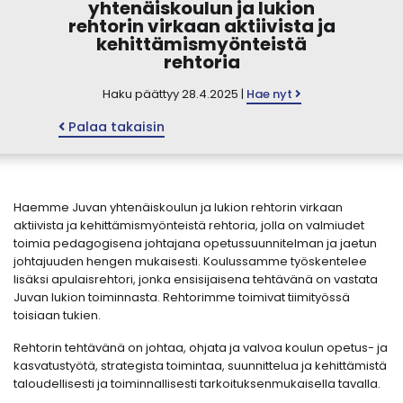
yhtenäiskoulun ja lukion
rehtorin virkaan aktiivista ja
kehittämismyönteistä
rehtoria
Haku päättyy 28.4.2025 |
Hae nyt
Palaa takaisin
Haemme Juvan yhtenäiskoulun ja lukion rehtorin virkaan
aktiivista ja kehittämismyönteistä rehtoria, jolla on valmiudet
toimia pedagogisena johtajana opetussuunnitelman ja jaetun
johtajuuden hengen mukaisesti. Koulussamme työskentelee
lisäksi apulaisrehtori, jonka ensisijaisena tehtävänä on vastata
Juvan lukion toiminnasta. Rehtorimme toimivat tiimityössä
toisiaan tukien.
Rehtorin tehtävänä on johtaa, ohjata ja valvoa koulun opetus- ja
kasvatustyötä, strategista toimintaa, suunnittelua ja kehittämistä
taloudellisesti ja toiminnallisesti tarkoituksenmukaisella tavalla.