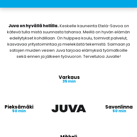
Juva on hyvällä hollilla.
Keskelle kauneinta Etelä-Savoa on
kätevä tulla mistä suunnasta tahansa. Meillä on hyvän elämän
edellytykset kohdillaan. On hulppea koulu, toimivat palvelut,
kasvavaa yritystoimintaa ja mielekästä tekemistä. Saimaan ja
satojen muiden vesien Juva tarjoaa elämyksiä työmatkoille
sekä ennen ja jälkeen työvuoron. Tervetuloa Juvalle!
Varkaus
35 min
Pieksämäki
Savonlinna
50 min
50 min
Mikkeli