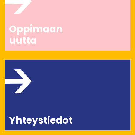
Oppimaan
uutta
Yhteystiedot