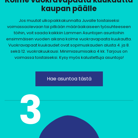
kaupan päälle
Jos muutat ulkopaikkakunnalta Juvalle toistaiseksi
voimassaolevaan tai pitkään määräaikaiseen työsuhteeseen
töihin, voit saada kaikkiin Lammen Asuntojen asuntoihin
ensimmäisen vuoden aikana kolme vuokravapaata kuukautta.
Vuokravapaat kuukaudet ovat sopimuskauden alusta 4. ja 8.
sekä 12. vuokrakuukausi. Minimiasumisaika 4 kk. Tarjous on
voimassa toistaiseksi. Kysy myös kalustettuja asuntoja!
Hae asuntoa tästä
3