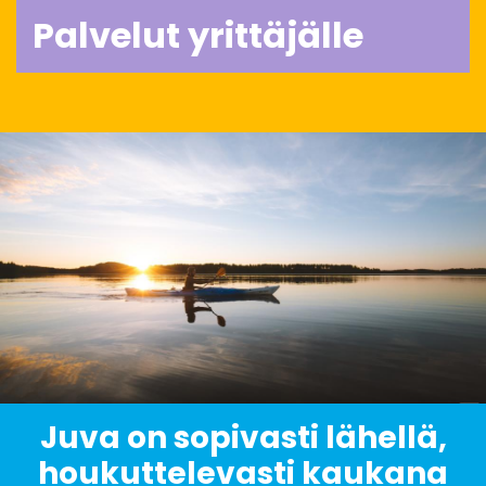
Palvelut yrittäjälle
Juva on sopivasti lähellä,
houkuttelevasti kaukana