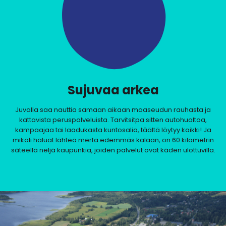
Sujuvaa arkea
Juvalla saa nauttia samaan aikaan maaseudun rauhasta ja
kattavista peruspalveluista. Tarvitsitpa sitten autohuoltoa,
kampaajaa tai laadukasta kuntosalia, täältä löytyy kaikki! Ja
mikäli haluat lähteä merta edemmäs kalaan, on 60 kilometrin
säteellä neljä kaupunkia, joiden palvelut ovat käden ulottuvilla.