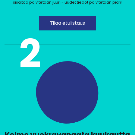
sisältöä päivitetään juuri - uudet tiedot päivitetään pian!
Tilaa etulistaus
2
Kolme vuokravapaata kuukautta