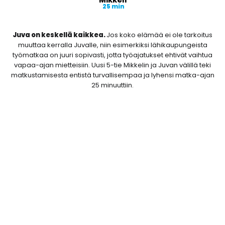
25 min
Juva on keskellä kaikkea.
Jos koko elämää ei ole tarkoitus
muuttaa kerralla Juvalle, niin esimerkiksi lähikaupungeista
työmatkaa on juuri sopivasti, jotta työajatukset ehtivät vaihtua
vapaa-ajan mietteisiin. Uusi 5-tie Mikkelin ja Juvan välillä teki
matkustamisesta entistä turvallisempaa ja lyhensi matka-ajan
25 minuuttiin.