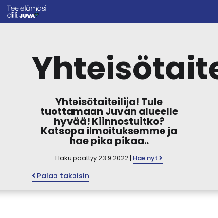
Yhteisötaite
Yhteisötaiteilija! Tule
tuottamaan Juvan alueelle
hyvää! Kiinnostuitko?
Katsopa ilmoituksemme ja
hae pika pikaa..
Haku päättyy 23.9.2022 |
Hae nyt
Palaa takaisin