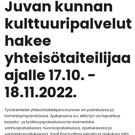
Juvan kunnan
kulttuuripalvelut
hakee
yhteisötaiteilijaa
ajalle 17.10. -
18.11.2022.
Työskentelet yhteisötaiteilijana kunnan eri palveluissa ja
toimintaympäristöissä. Ajatuksena on, että työ voi tapahtua
kirjasto- ja työllisyyspalveluissa tai esimerkiksi
vanhuspalveluissa, nuorisopalveluissa, opetuksessa ja
varhaiskasvatuksessa. Saat itse tuottaa ideoita ja ajatuksia siitä,