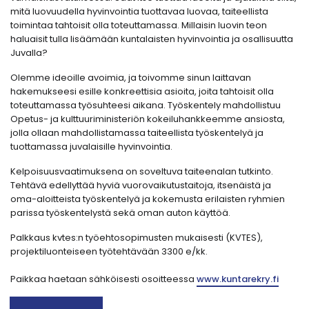
mitä luovuudella hyvinvointia tuottavaa luovaa, taiteellista
toimintaa tahtoisit olla toteuttamassa. Millaisin luovin teon
haluaisit tulla lisäämään kuntalaisten hyvinvointia ja osallisuutta
Juvalla?
Olemme ideoille avoimia, ja toivomme sinun laittavan
hakemukseesi esille konkreettisia asioita, joita tahtoisit olla
toteuttamassa työsuhteesi aikana. Työskentely mahdollistuu
Opetus- ja kulttuuriministeriön kokeiluhankkeemme ansiosta,
jolla ollaan mahdollistamassa taiteellista työskentelyä ja
tuottamassa juvalaisille hyvinvointia.
Kelpoisuusvaatimuksena on soveltuva taiteenalan tutkinto.
Tehtävä edellyttää hyviä vuorovaikutustaitoja, itsenäistä ja
oma-aloitteista työskentelyä ja kokemusta erilaisten ryhmien
parissa työskentelystä sekä oman auton käyttöä.
Palkkaus kvtes:n työehtosopimusten mukaisesti (KVTES),
projektiluonteiseen työtehtävään 3300 e/kk.
Paikkaa haetaan sähköisesti osoitteessa
www.kuntarekry.fi