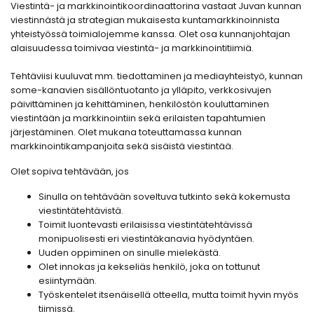
Viestintä- ja markkinointikoordinaattorina vastaat Juvan kunnan
viestinnästä ja strategian mukaisesta kuntamarkkinoinnista
yhteistyössä toimialojemme kanssa. Olet osa kunnanjohtajan
alaisuudessa toimivaa viestintä- ja markkinointitiimiä.
Tehtäviisi kuuluvat mm. tiedottaminen ja mediayhteistyö, kunnan
some-kanavien sisällöntuotanto ja ylläpito, verkkosivujen
päivittäminen ja kehittäminen, henkilöstön kouluttaminen
viestintään ja markkinointiin sekä erilaisten tapahtumien
järjestäminen. Olet mukana toteuttamassa kunnan
markkinointikampanjoita sekä sisäistä viestintää.
Olet sopiva tehtävään, jos
Sinulla on tehtävään soveltuva tutkinto sekä kokemusta
viestintätehtävistä.
Toimit luontevasti erilaisissa viestintätehtävissä
monipuolisesti eri viestintäkanavia hyödyntäen.
Uuden oppiminen on sinulle mielekästä.
Olet innokas ja kekseliäs henkilö, joka on tottunut
esiintymään.
Työskentelet itsenäisellä otteella, mutta toimit hyvin myös
tiimissä.