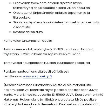
Olet valmis työskentelemään ajoittain myös
toimistotyöajan ulkopuolella sekä viikonloppuisin.
Olet tottunut järjestämään erilaisia tapahtumia ja
tilaisuuksia.
Sinulla on hyvä englannin kielen taito sekä tietoteknistä
osaamista.
Käytössäsi on auto.
Kunta-alan tuntemus on eduksi.
Työsuhteen ehdot määräytyvät KVTES:n mukaan. Tehtävä
täytetään 1.1.2023 alkaen tai sopimuksen mukaan.
Tehtävässä noudatetaan kuuden kuukauden koeaikaa.
Paikkaa haetaan ensisijaisesti sähköisesti
osoitteessa
www.kuntarekry.fi
(Mikäli hakeminen Kuntarekryn kautta ei ole mahdollista,
hakemuksen voi toimittaa myös postitse osoitteeseen Juvan
kunta, Mervi Simoska, Juvantie 13, 51900 JUVA. Kuoreen merkintä:
Hakemus. Hakemuksia ja liitteitä ei palauteta. Myös postitse
lähetetyt hakemukset tallennetaan Kuntarekry-järjestelmään