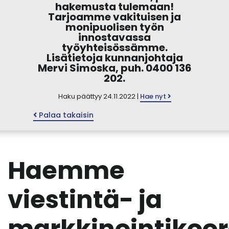
hakemusta tulemaan!
Tarjoamme vakituisen ja
monipuolisen työn
innostavassa
työyhteisössämme.
Lisätietoja kunnanjohtaja
Mervi Simoska, puh. 0400 136
202.
Haku päättyy 24.11.2022 |
Hae nyt
Palaa takaisin
Haemme
viestintä- ja
markkinointikoor