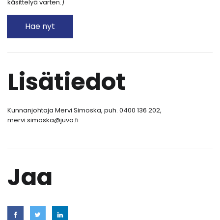
käsittelyä varten.)
Hae nyt
Lisätiedot
Kunnanjohtaja Mervi Simoska, puh. 0400 136 202,
mervi.simoska@juva.fi
Jaa