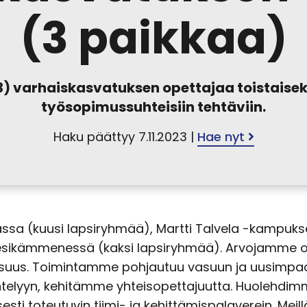
(3 paikkaa)
 varhaiskasvatuksen opettajaa toistaiseks
työsopimussuhteisiin tehtäviin.
Haku päättyy 7.11.2023 |
Hae nyt
ssa (kuusi lapsiryhmää), Martti Talvela -kampukse
i Mesikämmenessä (kaksi lapsiryhmää). Arvojamme
vallisuus. Toimintamme pohjautuu vasuun ja uusim
kentelyyn, kehitämme yhteisopettajuutta. Huoleh
sti toteutuvin tiimi- ja kehittämispalaverein. Mei