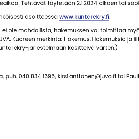
aikaa. Tehtävät täytetään 2.1.2024 alkaen tai s
hköisesti osoitteessa
www.kuntarekry.fi
.
 ei ole mahdollista, hakemuksen voi toimittaa my
UVA. Kuoreen merkintä: Hakemus. Hakemuksia ja liit
ntarekry-järjestelmään käsittelyä varten.)
, puh. 040 834 1695, kirsi.anttonen@juva.fi tai Paul