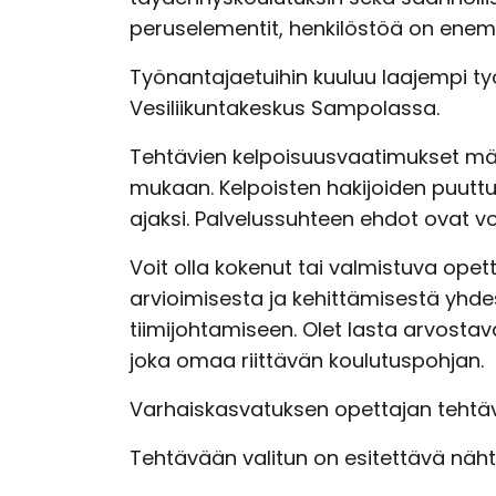
peruselementit, henkilöstöä on ene
Työnantajaetuihin kuuluu laajempi työ
Vesiliikuntakeskus Sampolassa.
Tehtävien kelpoisuusvaatimukset mää
mukaan. Kelpoisten hakijoiden puutt
ajaksi. Palvelussuhteen ehdot ovat 
Voit olla kokenut tai valmistuva ope
arvioimisesta ja kehittämisestä yhde
tiimijohtamiseen. Olet lasta arvostav
joka omaa riittävän koulutuspohjan.
Varhaiskasvatuksen opettajan tehtäv
Tehtävään valitun on esitettävä nähtäv