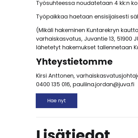
Työsuhteessa noudatetaan 4 kk:n koe
Työpaikkaa haetaan ensisijaisesti sä
(Mikäli hakeminen Kuntarekryn kautta
varhaiskasvatus, Juvantie 13, 51900 J
lähetetyt hakemukset tallennetaan Ku
Yhteystietomme
Kirsi Anttonen, varhaiskasvatusjohtaja
0400 135 016, pauliina.jordan@juva.fi
Hae nyt
Lisätiedot