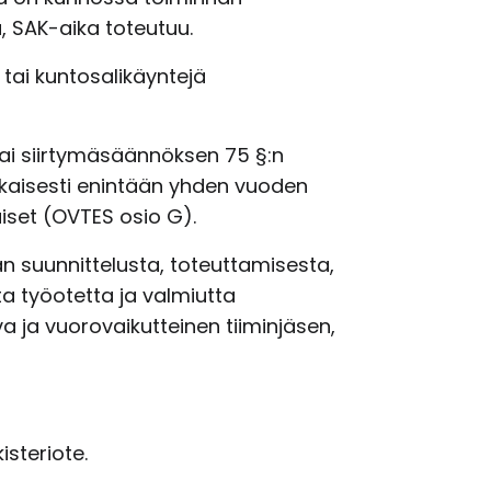
, SAK-aika toteutuu.
 tai kuntosalikäyntejä
ai siirtymäsäännöksen 75 §:n
kaisesti enintään yhden vuoden
iset (OVTES osio G).
n suunnittelusta, toteuttamisesta,
a työotetta ja valmiutta
a ja vuorovaikutteinen tiiminjäsen,
isteriote.