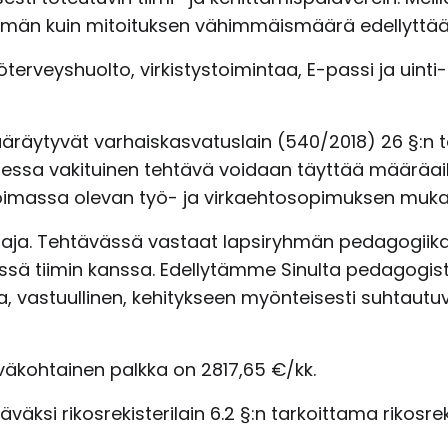
mmän kuin mitoituksen vähimmäismäärä edellyttää
terveyshuolto, virkistystoimintaa, E-passi ja uinti-
räytyvät varhaiskasvatuslain (540/2018) 26 §:n t
uessa vakituinen tehtävä voidaan täyttää määräai
voimassa olevan työ- ja virkaehtosopimuksen muka
ttaja. Tehtävässä vastaat lapsiryhmän pedagogiika
ssä tiimin kanssa. Edellytämme Sinulta pedagogist
a, vastuullinen, kehitykseen myönteisesti suhtautuv
äkohtainen palkka on 2817,65 €/kk.
äksi rikosrekisterilain 6.2 §:n tarkoittama rikosrek