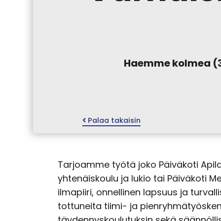
Haemme kolmea (3)
Palaa takaisin
Tarjoamme työtä joko Päiväkoti Apila
yhtenäiskoulu ja lukio tai Päiväkot
ilmapiiri, onnellinen lapsuus ja tur
tottuneita tiimi- ja pienryhmätyös
täydennyskoulutuksin sekä säännöllise