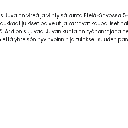
us Juva on vireä ja viihtyisä kunta Etelä-Savossa 
ukkaat julkiset palvelut ja kattavat kaupalliset pal
ä. Arki on sujuvaa. Juvan kunta on työnantajana he
että yhteisön hyvinvoinnin ja tuloksellisuuden pa