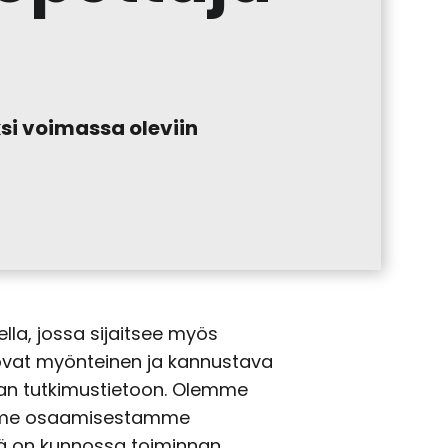
i voimassa oleviin
lla, jossa sijaitsee myös
 ovat myönteinen ja kannustava
paan tutkimustietoon. Olemme
dimme osaamisestamme
llä on kunnossa toiminnan