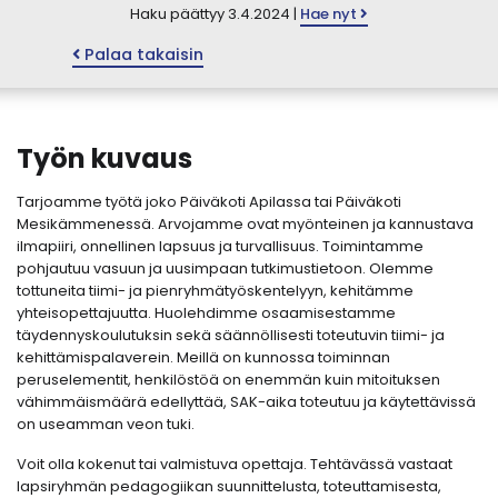
Haku päättyy 3.4.2024 |
Hae nyt
Palaa takaisin
Työn kuvaus
Tarjoamme työtä joko Päiväkoti Apilassa tai Päiväkoti
Mesikämmenessä. Arvojamme ovat myönteinen ja kannustava
ilmapiiri, onnellinen lapsuus ja turvallisuus. Toimintamme
pohjautuu vasuun ja uusimpaan tutkimustietoon. Olemme
tottuneita tiimi- ja pienryhmätyöskentelyyn, kehitämme
yhteisopettajuutta. Huolehdimme osaamisestamme
täydennyskoulutuksin sekä säännöllisesti toteutuvin tiimi- ja
kehittämispalaverein. Meillä on kunnossa toiminnan
peruselementit, henkilöstöä on enemmän kuin mitoituksen
vähimmäismäärä edellyttää, SAK-aika toteutuu ja käytettävissä
on useamman veon tuki.
Voit olla kokenut tai valmistuva opettaja. Tehtävässä vastaat
lapsiryhmän pedagogiikan suunnittelusta, toteuttamisesta,