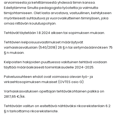
arvioimisesta ja kehittämisestä yhdessä tiimin kanssa.
Edellytämme Sinulta pedagogista työotetta ja valmiutta
tiimijohtamiseen. Olet lasta arvostava, vastuullinen, kehitykseen
myönteisesti suhtautuva ja vuorovaikutteinen tiiminjäsen, joka
omaa riittävän koulutuspohjan.
Tehtävät täytetään 1.8.2024 alkaen tai sopimuksen mukaan.
Tehtävien kelpoisuusvaatimukset määräytyvät
varhaiskasvatuslain (540/2018) 26 §:n tai siirtymäsäännöksen 75
§:n mukaan.
Kelpoisten hakijoiden puuttuessa vakituinen tehtävä voidaan
täyttää määräaikaisesti toimintakaudelle 2024-2025.
Palvelussuhteen ehdot ovat voimassa olevan työ- ja
virkaehtosopimuksen mukaiset (OVTES osio G).
Varhaiskasvatuksen opettajan tehtäväkohtainen palkka on
2817,65 €/kk.
Tehtävään valitun on esitettävä nähtäväksi rikosrekisterilain 6.2
§:n tarkoittama rikosrekisteriote.