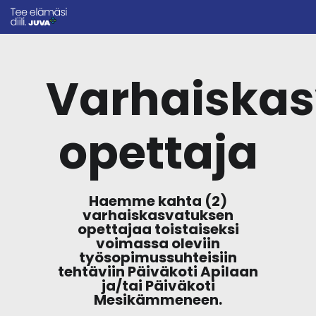
Varhaiska
opettaja
Haemme kahta (2)
varhaiskasvatuksen
opettajaa toistaiseksi
voimassa oleviin
työsopimussuhteisiin
tehtäviin Päiväkoti Apilaan
ja/tai Päiväkoti
Mesikämmeneen.