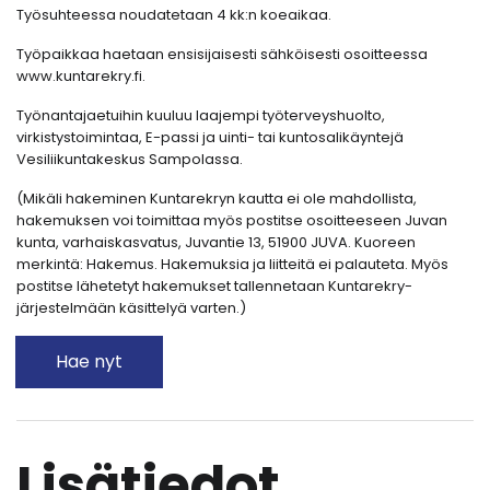
Työsuhteessa noudatetaan 4 kk:n koeaikaa.
Työpaikkaa haetaan ensisijaisesti sähköisesti osoitteessa
www.kuntarekry.fi.
Työnantajaetuihin kuuluu laajempi työterveyshuolto,
virkistystoimintaa, E-passi ja uinti- tai kuntosalikäyntejä
Vesiliikuntakeskus Sampolassa.
(Mikäli hakeminen Kuntarekryn kautta ei ole mahdollista,
hakemuksen voi toimittaa myös postitse osoitteeseen Juvan
kunta, varhaiskasvatus, Juvantie 13, 51900 JUVA. Kuoreen
merkintä: Hakemus. Hakemuksia ja liitteitä ei palauteta. Myös
postitse lähetetyt hakemukset tallennetaan Kuntarekry-
järjestelmään käsittelyä varten.)
Hae nyt
Lisätiedot