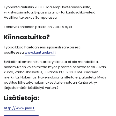
Työnantajaetuihin kuuluu laajempi työterveyshuolto,
virkistystoimintaa, E-passi ja uinti- tai kuntosalikäyntejä
Vesiliikuntakeskus Sampolassa.
Tehtäväkohtainen palkka on 2311,84 e/kk.
Kiinnostuitko?
Työpaikkaa haetaan ensisijaisesti sähköisesti
osoitteessa
www.kuntarekry.fi
.
(Mikäli hakeminen Kuntarekryn kautta ei ole mahdollista,
hakemuksen voi toimittaa myös postitse osoitteeseen Juvan
kunta, varhaiskasvatus, Juvantie 13, 51900 JUVA. Kuoreen
merkintä: Hakemus. Hakemuksia ja liitteitä ei palauteta. Myös
postitse lähetetyt hakemukset tallennetaan Kuntarekry-
järjestelmään käsittelyä varten.)
Lisätietoja:
http://www.juva.fi