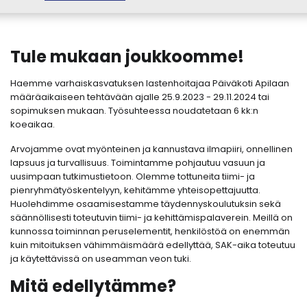
Tule mukaan joukkoomme!
Haemme varhaiskasvatuksen lastenhoitajaa Päiväkoti Apilaan
määräaikaiseen tehtävään ajalle 25.9.2023 - 29.11.2024 tai
sopimuksen mukaan. Työsuhteessa noudatetaan 6 kk:n
koeaikaa.
Arvojamme ovat myönteinen ja kannustava ilmapiiri, onnellinen
lapsuus ja turvallisuus. Toimintamme pohjautuu vasuun ja
uusimpaan tutkimustietoon. Olemme tottuneita tiimi- ja
pienryhmätyöskentelyyn, kehitämme yhteisopettajuutta.
Huolehdimme osaamisestamme täydennyskoulutuksin sekä
säännöllisesti toteutuvin tiimi- ja kehittämispalaverein. Meillä on
kunnossa toiminnan peruselementit, henkilöstöä on enemmän
kuin mitoituksen vähimmäismäärä edellyttää, SAK-aika toteutuu
ja käytettävissä on useamman veon tuki.
Mitä edellytämme?