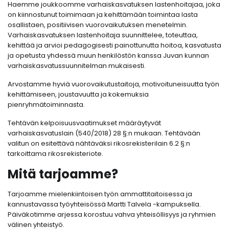
Haemme joukkoomme varhaiskasvatuksen lastenhoitajaa, joka
on kiinnostunut toimimaan ja kehittämään toimintaa lasta
osallistaen, positiivisen vuorovaikutuksen menetelmin.
Varhaiskasvatuksen lastenhoitaja suunnittelee, toteuttaa,
kehittää ja arvioi pedagogisesti painottunutta hoitoa, kasvatusta
ja opetusta yhdessä muun henkilöstön kanssa Juvan kunnan
varhaiskasvatussuunnitelman mukaisesti.
Arvostamme hyviä vuorovaikutustaitoja, motivoituneisuutta työn
kehittämiseen, joustavuutta ja kokemuksia
pienryhmätoiminnasta.
Tehtävän kelpoisuusvaatimukset määräytyvät
varhaiskasvatuslain (540/2018) 28 §:n mukaan. Tehtävään
valitun on esitettävä nähtäväksi rikosrekisterilain 6.2 §:n
tarkoittama rikosrekisteriote.
Mitä tarjoamme?
Tarjoamme mielenkiintoisen työn ammattitaitoisessa ja
kannustavassa työyhteisössä Martti Talvela -kampuksella.
Päiväkotimme arjessa korostuu vahva yhteisöllisyys ja ryhmien
välinen yhteistyö.