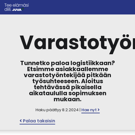
Varastotyö
Tunnetko paloa logistiikkaan?
Etsimme asiakkaallemme
varastotyöntekijää pitkään
työsuhteeseen. Aloitus
tehtävässä pikaisella
aikataululla sopimuksen
mukaan.
Haku päättyy 8.2.2024 |
Hae nyt
Palaa takaisin