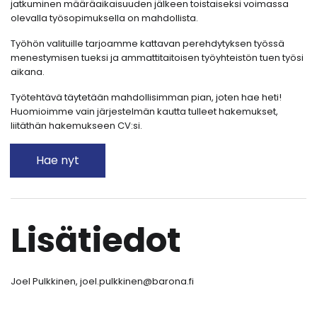
jatkuminen määräaikaisuuden jälkeen toistaiseksi voimassa
olevalla työsopimuksella on mahdollista.
Työhön valituille tarjoamme kattavan perehdytyksen työssä
menestymisen tueksi ja ammattitaitoisen työyhteistön tuen työsi
aikana.
Työtehtävä täytetään mahdollisimman pian, joten hae heti!
Huomioimme vain järjestelmän kautta tulleet hakemukset,
liitäthän hakemukseen CV:si.
Hae nyt
Lisätiedot
Joel Pulkkinen, joel.pulkkinen@barona.fi