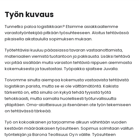
Työn kuvaus
Tunnetko paloa logistiikkaan? Etsimme asiakkaallemme
varastotyöntekijää pitkään työsuhteeseen. Aloitus tehtävässä
pikaisella aikataululla sopimuksen mukaan.
Työtehtäviisi kuuluu pääasiassa tavaran vastaanottamista,
materiaalien viemistä tuotantoon ja pakkausta. Lisäksi tehtävä
voi pitää sisällään muita varaston tehtäviä riippuen aiemmasta
kokemuksesta ja taustastasi. Työpaikka sjiaitsee Juvalla.
Toivomme sinulta aiempaa kokemusta vastaavista tehtävistä
logistiikan parista, mutta se ei ole välttämätöntä. Kaikista
tärkeintä on, että sinulla on kykyä tehdä fyysistä työtä
tehokkaasti, mutta samalla huolellisesti työturvallisuutta
ylläpitäen. Oma-aloitteisuus ja itsenäinen ote työn tekemiseen
on tehtävässä tärkeää.
Työ on kokoaikainen ja tarjoamme alkuun vähintään vuoden
kestävän määräaikaisen työsuhteen. Sopimus solmitaan valitun
työntekijän ja Barona Teollisuus Oy:n välille. Työsuhteen