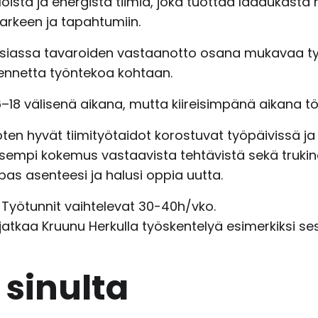
loista ja energistä tiimiä, joka tuottaa laadukasta
arkeen ja tapahtumiin.
asiassa tavaroiden vastaanotto osana mukavaa työ
asennetta työntekoa kohtaan.
6–18 välisenä aikana, mutta kiireisimpänä aikana t
ten hyvät tiimityötaidot korostuvat työpäivissä ja
kaisempi kokemus vastaavista tehtävistä sekä trukin
pas asenteesi ja halusi oppia uutta.
2. Työtunnit vaihtelevat 30-40h/vko.
s jatkaa Kruunu Herkulla työskentelyä esimerkiksi s
sinulta