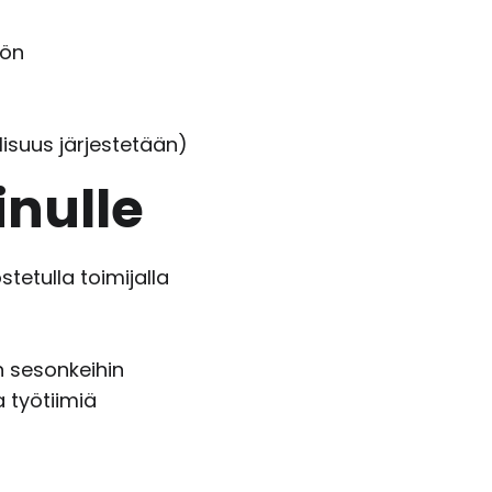
hön
isuus järjestetään)
nulle
tetulla toimijalla
n sesonkeihin
 työtiimiä