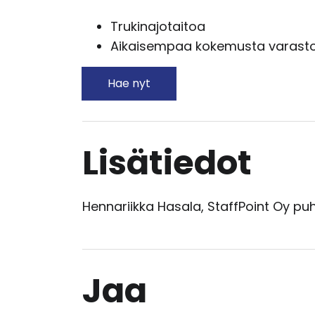
Trukinajotaitoa
Aikaisempaa kokemusta varasto
Hae nyt
Lisätiedot
Hennariikka Hasala, StaffPoint Oy puh
Jaa