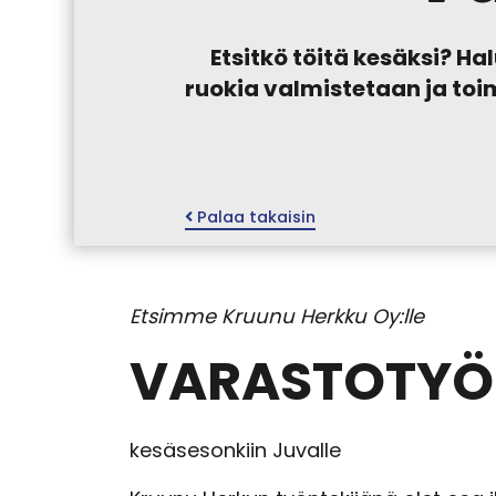
Etsitkö töitä kesäksi? H
ruokia valmistetaan ja toi
Palaa takaisin
Etsimme Kruunu Herkku Oy:lle
VARASTOTYÖ
kesäsesonkiin Juvalle