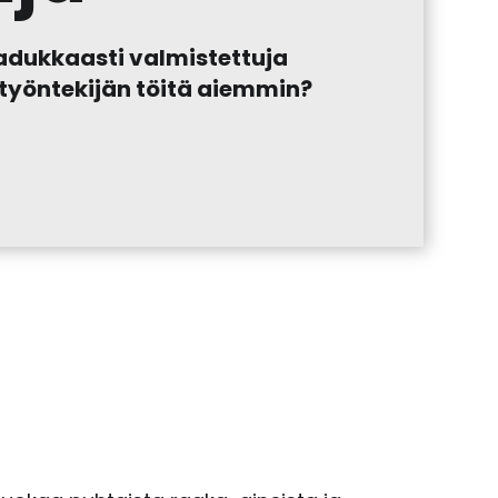
aadukkaasti valmistettuja
otyöntekijän töitä aiemmin?