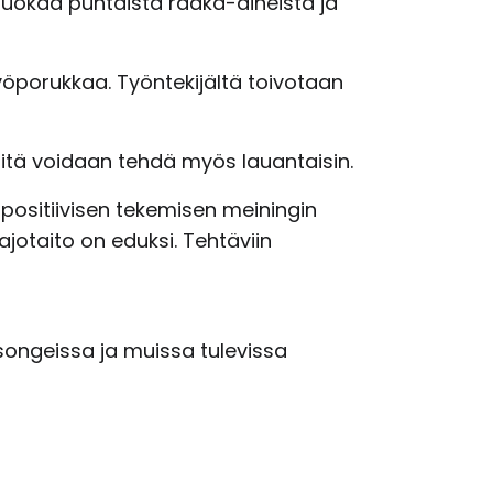
 ruokaa puhtaista raaka-aineista ja
porukkaa. Työntekijältä toivotaan
öitä voidaan tehdä myös lauantaisin.
 positiivisen tekemisen meiningin
ajotaito on eduksi. Tehtäviin
esongeissa ja muissa tulevissa