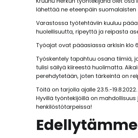
Kruunu Herkun työntekijänä olet osa i
lähettää ne eteenpäin suomalaisten 
Varastossa työtehtäviin kuuluu pää
huolellisuutta, ripeyttä ja reipasta 
Työajat ovat pääasiassa arkisin klo 
Työskentely tapahtuu osana tiimiä, jo
tulisi säilyä kiireestä huolimatta. Ai
perehdytetään, joten tärkeintä on rei
Töitä on tarjolla ajalle 23.5.-19.8.202
Hyvillä työntekijöillä on mahdollisuu
henkilöstötarpeissa!
Edellytämme 