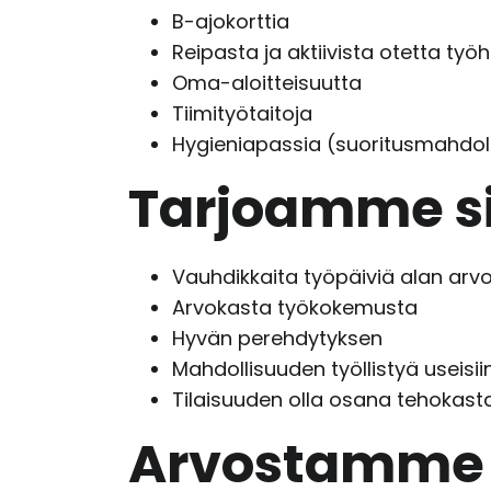
B-ajokorttia
Reipasta ja aktiivista otetta työ
Oma-aloitteisuutta
Tiimityötaitoja
Hygieniapassia (suoritusmahdoll
Tarjoamme si
Vauhdikkaita työpäiviä alan arvos
Arvokasta työkokemusta
Hyvän perehdytyksen
Mahdollisuuden työllistyä useisii
Tilaisuuden olla osana tehokasta
Arvostamme