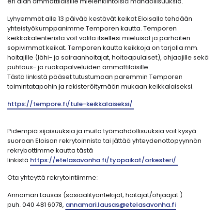
eri alan ammattilaisille mielenkiintoisia mahdollisuuksia.
Lyhyemmät alle 13 päivää kestävät keikat Eloisalla tehdään
yhteistyökumppanimme Temporen kautta. Temporen
keikkakalenterista voit valita itsellesi mieluisat ja parhaiten
sopivimmat keikat. Temporen kautta keikkoja on tarjolla mm.
hoitajille (lähi- ja sairaanhoitajat, hoitoapulaiset), ohjaajille sekä
puhtaus- ja ruokapalveluiden ammattilaisille.
Tästä linkistä pääset tutustumaan paremmin Temporen
toimintatapohin ja rekisteröitymään mukaan keikkalaiseksi.
https://tempore.fi/tule-keikkalaiseksi/
Pidempiä sijaisuuksia ja muita työmahdollisuuksia voit kysyä
suoraan Eloisan rekrytoinnista tai jättää yhteydenottopyynnön
rekrybottimme kautta tästä
linkistä
https://etelasavonha.fi/tyopaikat/orkesteri/
Ota yhteyttä rekrytointiimme:
Annamari Lausas (sosiaalityöntekijät, hoitajat/ohjaajat )
puh. 040 481 6078,
annamari.lausas@etelasavonha.fi