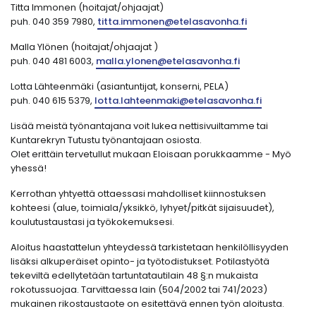
Titta Immonen (hoitajat/ohjaajat)
puh. 040 359 7980,
titta.immonen@etelasavonha.fi
Malla Ylönen (hoitajat/ohjaajat )
puh. 040 481 6003,
malla.ylonen@etelasavonha.fi
Lotta Lähteenmäki (asiantuntijat, konserni, PELA)
puh. 040 615 5379,
lotta.lahteenmaki@etelasavonha.fi
Lisää meistä työnantajana voit lukea nettisivuiltamme tai
Kuntarekryn Tutustu työnantajaan osiosta.
Olet erittäin tervetullut mukaan Eloisaan porukkaamme - Myö
yhessä!
Kerrothan yhtyettä ottaessasi mahdolliset kiinnostuksen
kohteesi (alue, toimiala/yksikkö, lyhyet/pitkät sijaisuudet),
koulutustaustasi ja työkokemuksesi.
Aloitus haastattelun yhteydessä tarkistetaan henkilöllisyyden
lisäksi alkuperäiset opinto- ja työtodistukset. Potilastyötä
tekeviltä edellytetään tartuntatautilain 48 §:n mukaista
rokotussuojaa. Tarvittaessa lain (504/2002 tai 741/2023)
mukainen rikostaustaote on esitettävä ennen työn aloitusta.