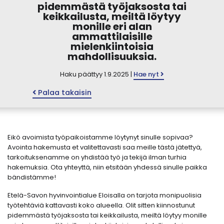
pidemmästä työjaksosta tai
keikkailusta, meiltä löytyy
monille eri alan
ammattilaisille
mielenkiintoisia
mahdollisuuksia.
Haku päättyy 1.9.2025 |
Hae nyt
Palaa takaisin
Eikö avoimista työpaikoistamme löytynyt sinulle sopivaa?
Avointa hakemusta et valitettavasti saa meille tästä jätettyä,
tarkoituksenamme on yhdistää työ ja tekijä ilman turhia
hakemuksia. Ota yhteyttä, niin etsitään yhdessä sinulle paikka
bändistämme!
Etelä-Savon hyvinvointialue Eloisalla on tarjota monipuolisia
työtehtäviä kattavasti koko alueella. Olit sitten kiinnostunut
pidemmästä työjaksosta tai keikkailusta, meiltä löytyy monille