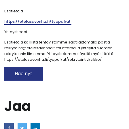
Lisätietoja
https://etelasavonha.fi/tyopaikat
Yhteystiedot
Lisätietoja kaikista tehtävistämme saat laittamalla postia
rekrytointi@etelasavonha.fi tai ottamalla yhteyttä suoraan
rekrytoinnin tiimiimme. Yhteystietomme löydät myös täältä:
https://etelasavonha.fi/tyopaikat/rekrytointiyksikko/
Hae nyt
Jaa