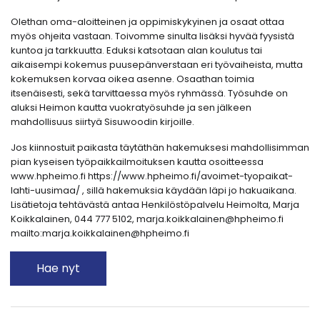
Olethan oma-aloitteinen ja oppimiskykyinen ja osaat ottaa
myös ohjeita vastaan. Toivomme sinulta lisäksi hyvää fyysistä
kuntoa ja tarkkuutta. Eduksi katsotaan alan koulutus tai
aikaisempi kokemus puusepänverstaan eri työvaiheista, mutta
kokemuksen korvaa oikea asenne. Osaathan toimia
itsenäisesti, sekä tarvittaessa myös ryhmässä. Työsuhde on
aluksi Heimon kautta vuokratyösuhde ja sen jälkeen
mahdollisuus siirtyä Sisuwoodin kirjoille.
Jos kiinnostuit paikasta täytäthän hakemuksesi mahdollisimman
pian kyseisen työpaikkailmoituksen kautta osoitteessa
www.hpheimo.fi https://www.hpheimo.fi/avoimet-tyopaikat-
lahti-uusimaa/ , sillä hakemuksia käydään läpi jo hakuaikana.
Lisätietoja tehtävästä antaa Henkilöstöpalvelu Heimolta, Marja
Koikkalainen, 044 777 5102, marja.koikkalainen@hpheimo.fi
mailto:marja.koikkalainen@hpheimo.fi
Hae nyt