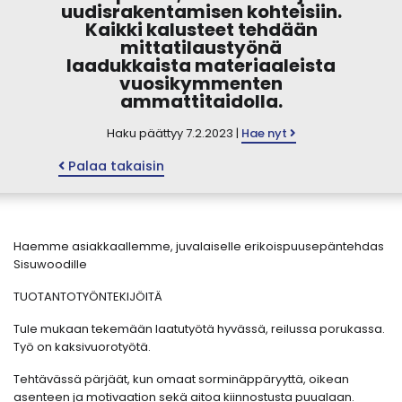
uudisrakentamisen kohteisiin.
Kaikki kalusteet tehdään
mittatilaustyönä
laadukkaista materiaaleista
vuosikymmenten
ammattitaidolla.
Haku päättyy 7.2.2023 |
Hae nyt
Palaa takaisin
Haemme asiakkaallemme, juvalaiselle erikoispuusepäntehdas
Sisuwoodille
TUOTANTOTYÖNTEKIJÖITÄ
Tule mukaan tekemään laatutyötä hyvässä, reilussa porukassa.
Työ on kaksivuorotyötä.
Tehtävässä pärjäät, kun omaat sorminäppäryyttä, oikean
asenteen ja motivaation sekä aitoa kiinnostusta puualaan.