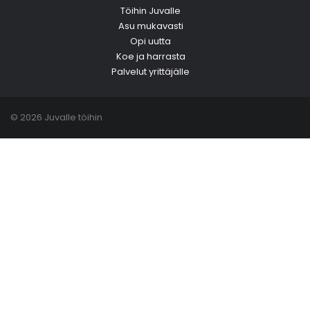
Töihin Juvalle
Asu mukavasti
Opi uutta
Koe ja harrasta
Palvelut yrittäjälle
© 2026 Juvalle töihin