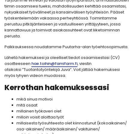
Tarjoamme vihreän ja valoisan työympäristön, ammattitaitoisen
tiimin osaamisesi tueksi, mahdollisuuden kehittää osaamistasi,
nykyaikaiset työvälineet ja kansainvälisen työyhteisön. Pääset
työskentelemään vakaassa perheyhtiössä. Toimintamme
perustuu pitkäjänteiseen ja vastuulliseen yrittäjyyteen, jossa
kannattavuus ja toimivat asiakassuhteet ovat liiketoiminnan
perusta.
Palkkauksessa noudatamme Puutarha-alan työehtosopimusta.
Lähetä hakemuksesi ja oleelliset tiedot osaamisestasi (CV)
osoitteeseen
hae.toihin@famifarm.fi
, viestin
otsikoksi ”Tuotantotyöntekijä Juva”. Voit jättää hakemuksesi
myös lyhyen videon muodossa.
Kerrothan hakemuksessasi
mikä sinua motivoi
mitä osaat
millainen työkaveri olet
milloin voisit aloittaa työt
millaisesta työsuhteesta olet kiinnostunut (kokoaikainen/
osa-aikainen/ määräaikainen/ vakituinen/