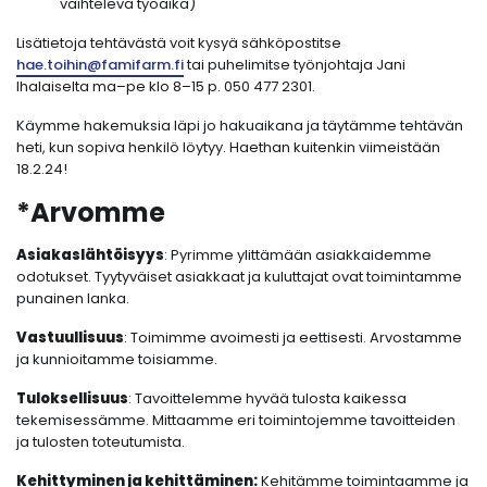
vaihteleva työaika)
Lisätietoja tehtävästä voit kysyä sähköpostitse
hae.toihin@famifarm.fi
tai puhelimitse työnjohtaja Jani
Ihalaiselta ma–pe klo 8–15 p. 050 477 2301.
Käymme hakemuksia läpi jo hakuaikana ja täytämme tehtävän
heti, kun sopiva henkilö löytyy. Haethan kuitenkin viimeistään
18.2.24!
*Arvomme
Asiakaslähtöisyys
: Pyrimme ylittämään asiakkaidemme
odotukset. Tyytyväiset asiakkaat ja kuluttajat ovat toimintamme
punainen lanka.
Vastuullisuus
: Toimimme avoimesti ja eettisesti. Arvostamme
ja kunnioitamme toisiamme.
Tuloksellisuus
: Tavoittelemme hyvää tulosta kaikessa
tekemisessämme. Mittaamme eri toimintojemme tavoitteiden
ja tulosten toteutumista.
Kehittyminen ja kehittäminen:
Kehitämme toimintaamme ja