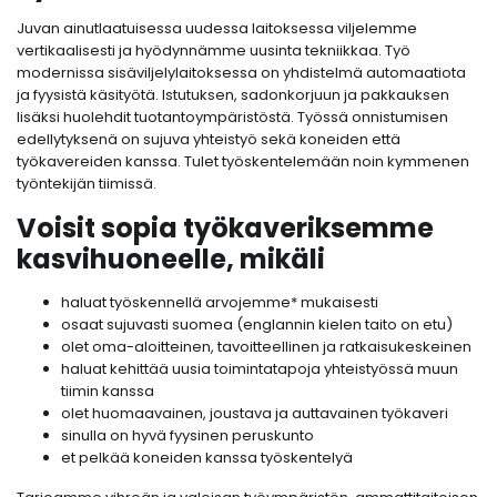
Juvan ainutlaatuisessa uudessa laitoksessa viljelemme
vertikaalisesti ja hyödynnämme uusinta tekniikkaa. Työ
modernissa sisäviljelylaitoksessa on yhdistelmä automaatiota
ja fyysistä käsityötä. Istutuksen, sadonkorjuun ja pakkauksen
lisäksi huolehdit tuotantoympäristöstä. Työssä onnistumisen
edellytyksenä on sujuva yhteistyö sekä koneiden että
työkavereiden kanssa. Tulet työskentelemään noin kymmenen
työntekijän tiimissä.
Voisit sopia työkaveriksemme
kasvihuoneelle, mikäli
haluat työskennellä arvojemme* mukaisesti
osaat sujuvasti suomea (englannin kielen taito on etu)
olet oma-aloitteinen, tavoitteellinen ja ratkaisukeskeinen
haluat kehittää uusia toimintatapoja yhteistyössä muun
tiimin kanssa
olet huomaavainen, joustava ja auttavainen työkaveri
sinulla on hyvä fyysinen peruskunto
et pelkää koneiden kanssa työskentelyä