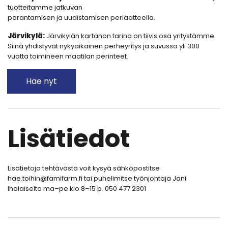
tuotteitamme jatkuvan
parantamisen ja uudistamisen periaatteella.
Järvikylä:
Järvikylän kartanon tarina on tiivis osa yritystämme.
Siinä yhdistyvät nykyaikainen perheyritys ja suvussa yli 300
vuotta toimineen maatilan perinteet.
Hae nyt
Lisätiedot
Lisätietoja tehtävästä voit kysyä sähköpostitse
hae.toihin@famifarm.fi tai puhelimitse työnjohtaja Jani
Ihalaiselta ma–pe klo 8–15 p. 050 477 2301