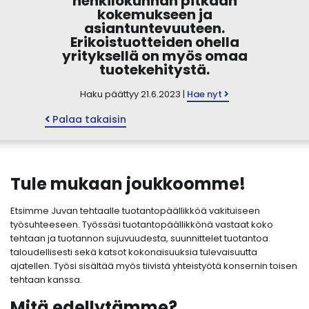
henkilökunnan pitkään
kokemukseen ja
asiantuntevuuteen.
Erikoistuotteiden ohella
yrityksellä on myös omaa
tuotekehitystä.
Haku päättyy 21.6.2023 |
Hae nyt
Palaa takaisin
Tule mukaan joukkoomme!
Etsimme Juvan tehtaalle tuotantopäällikköä vakituiseen
työsuhteeseen. Työssäsi tuotantopäällikkönä vastaat koko
tehtaan ja tuotannon sujuvuudesta, suunnittelet tuotantoa
taloudellisesti sekä katsot kokonaisuuksia tulevaisuutta
ajatellen. Työsi sisältää myös tiivistä yhteistyötä konsernin toisen
tehtaan kanssa.
Mitä edellytämme?