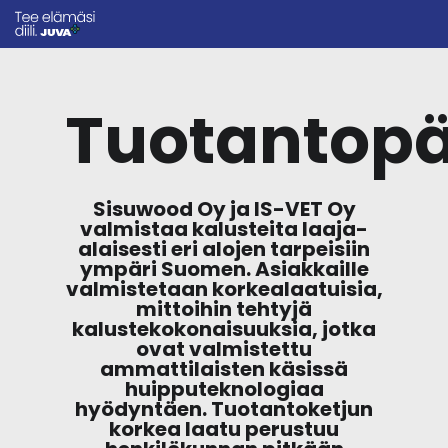
Tuotantopä
Sisuwood Oy ja IS-VET Oy
valmistaa kalusteita laaja-
alaisesti eri alojen tarpeisiin
ympäri Suomen. Asiakkaille
valmistetaan korkealaatuisia,
mittoihin tehtyjä
kalustekokonaisuuksia, jotka
ovat valmistettu
ammattilaisten käsissä
huipputeknologiaa
hyödyntäen. Tuotantoketjun
korkea laatu perustuu