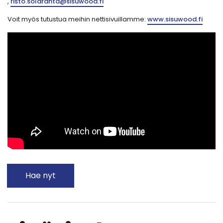
,
risto.solaranta@sisuwood.fi
Voit myös tutustua meihin nettisivuillamme:
www.sisuwood.fi
Hae nyt