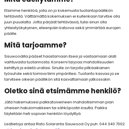
Etsimme henkilöä, jolla on jo kokemusta tuotantopäällikön
tehtävistä. Välttämättä kokemuksen ei kuitenkaan tarvitse olla
juuri puualalta. Jotta pärjäät tehtävässä, tulisi sinun olla
yhteistyökykyinen, eteenpäin katsova sekä ymmärtää eurojen
päälle.
Mitä tarjoamme?
Sisuwoodilla pääset haastamaan itsesi ja vastaamaan alati
vaihtuvasta tuotannosta. Konserni tarjoaa mahdollisuuden
kehittyä ja edetä urallasi. Sinulle on tarjolla pitkäaikainen
työsuhde sekä toimiva tiimi ympärillesi. Tuotanto kasvaa ja se
tarvitsee oikean päällikön sitä kasvattamaan jatkossakin.
Oletko sinä etsimämme henkilö?
Jätä hakemuksesi palkkatoiveineen mahdollisimman pian
oheisen hakulomakkeen tai sähköpostin kautta. Paikka
täytetään heti sopivan henkilön löydyttyä.
Lisätietoja antaa Risto Solaranta Sisuwood Oy puh. 044 340 7002