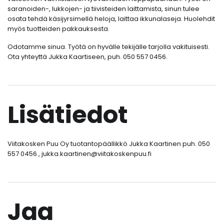
saranoiden-, lukkojen- ja tiivisteiden laittamista, sinun tulee
osata tehdä käsijyrsimellä heloja, laittaa ikkunalaseja. Huolehdit
myös tuotteiden pakkauksesta.
Odotamme sinua. Työtä on hyvälle tekijälle tarjolla vakituisesti.
Ota yhteyttä Jukka Kaartiseen, puh. 050 557 0456.
Lisätiedot
Viitakosken Puu Oy tuotantopäällikkö Jukka Kaartinen puh. 050
557 0456 , jukka.kaartinen@viitakoskenpuu.fi
Jaa