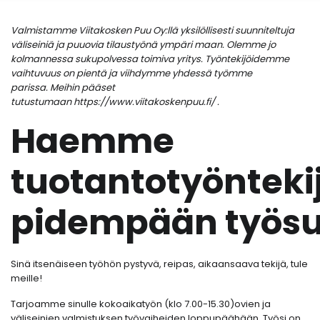
Valmistamme Viitakosken Puu Oy:llä yksilöllisesti suunniteltuja
väliseiniä ja puuovia tilaustyönä ympäri maan. Olemme jo
kolmannessa sukupolvessa toimiva yritys. Työntekijöidemme
vaihtuvuus on pientä ja viihdymme yhdessä työmme
parissa. Meihin pääset
tutustumaan https://www.viitakoskenpuu.fi/ .
Haemme
tuotantotyönteki
pidempään työs
Sinä itsenäiseen työhön pystyvä, reipas, aikaansaava tekijä, tule
meille!
Tarjoamme sinulle kokoaikatyön (klo 7.00-15.30)ovien ja
väliseinien valmistuksen työvaiheiden loppupäähään. Työsi on