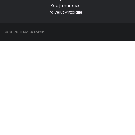
Koe ja harrasta
Palvelut yrittäjälle
© 2026 Juvalle töihin