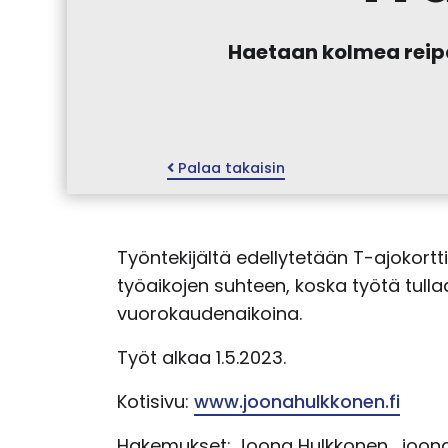
Haetaan kolmea reipas
Palaa takaisin
Työntekijältä edellytetään T-ajokortti
työaikojen suhteen, koska työtä tul
vuorokaudenaikoina.
Työt alkaa 1.5.2023.
Kotisivu:
www.joonahulkkonen.fi⁠
Hakemukset: Joona Hulkkonen, joon