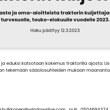
ta ja oma-aloitteista traktorin kuljettajaa
turvesuolle, touko-elokuulle vuodelle 2023.
Haku päättyy 12.3.2023
 ja eduksi katsotaan kokemus traktorilla ajosta. Lis
laan tekemään sääolosuhteiden mukaan maanantais
a.hulkkonen@windowslive.com , puh. 0504694374