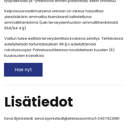
työpaikkaasi ja -yhteisöösi ennen päätöstäsi, sekin onnistuu.
Kelpoisuusvaatimuksena virkaan on oikeus harjoittaa
yleislääkärin ammattia itsenäisesti laillistettuna
ammattihenkilönä (Laki terveydenhuollon ammattihenkilöistä
559/94 4 §).
Valitun tulee esittää terveydentilaa koskeva selvitys. Tehtävässä
edellytetään tartuntatautilain 48 §:n edellyttämää
rokotussuojaa. Palvelussuhteessa noudatetaan kuuden (6)
kuukauden koeaikaa.
Hae nyt
Lisätiedot
Eeva Björkstedt: eeva.bjorkstedt@etelasavonha.fi 0407423981