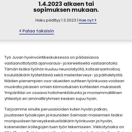
1.4.2023 alkaen tai
sopimuksen mukaan.
Haku päättyy 1.3.2023 |
Hae nyt
Palaa takaisin
Työ Juvan hyvinvointikeskuksessa on pääasiassa
vastaanottotyötä ajanvaraus- ja kiireellisellä vastaanotolla.
Tämän lisäksi työhön kuuluu neuvolatyötä, kotisairaanhoitoa,
koululääkärin työtehtäviä sekä mielenterveys- ja päihdetyötä.
Näiden pienempien osa-alueiden suhteen työnkuvaa voidaan
muokata jokaisen omien kiinnostuksen kohteiden mukaisesti.
Ympärilläsi on osaava hoitohenkilökunta ja moniammatillinen
yhteistyö eri ammattiryhmien kesken sujuu hyvin.
Tarjoamme sinulle perusasioiden kuten hyvän palkan,
joustavien työaikojen ja kauniiden Saimaan maisemien lisäksi
monipuolisen terveyskeskuslääkärin työnkuvan ja hyvän,
kokeneiden kollegojen tuen työn tekemiseen. Viikkotyöaika on