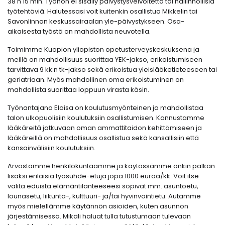
38 h 15 min. Työhön ei sisälly päivystysvelvoitetta tai hallinnollisia
työtehtäviä. Halutessasi voit kuitenkin osallistua Mikkelin tai
Savonlinnan keskussairaalan yle-päivystykseen. Osa-
aikaisesta työstä on mahdollista neuvotella.
Toimimme Kuopion yliopiston opetusterveyskeskuksena ja
meillä on mahdollisuus suorittaa YEK-jakso, erikoistumiseen
tarvittava 9 kk:n tk-jakso sekä erikoistua yleislääketieteeseen tai
geriatriaan. Myös mahdollinen oma erikoistuminen on
mahdollista suorittaa loppuun virasta käsin.
Työnantajana Eloisa on koulutusmyönteinen ja mahdollistaa
talon ulkopuolisiin koulutuksiin osallistumisen. Kannustamme
lääkäreitä jatkuvaan oman ammattitaidon kehittämiseen ja
lääkäreillä on mahdollisuus osallistua sekä kansallisiin että
kansainvälisiin koulutuksiin.
Arvostamme henkilökuntaamme ja käytössämme onkin palkan
lisäksi erilaisia työsuhde-etuja jopa 1000 euroa/kk. Voit itse
valita eduista elämäntilanteeseesi sopivat mm. asuntoetu,
lounasetu, liikunta-, kulttuuri- ja/tai hyvinvointietu. Autamme
myös mielellämme käytännön asioiden, kuten asunnon
järjestämisessä. Mikäli haluat tulla tutustumaan tulevaan