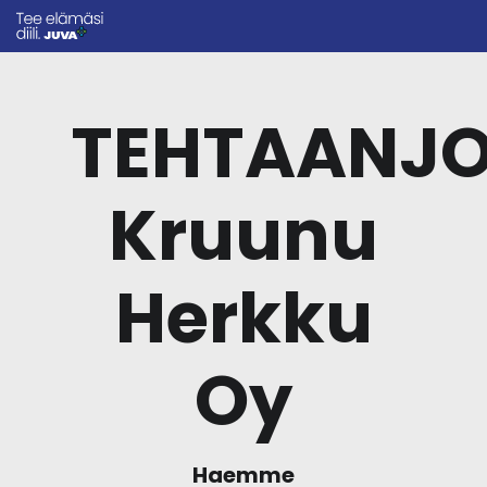
TEHTAANJO
Kruunu
Herkku
Oy
Haemme