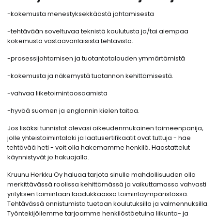
-kokemusta menestyksekkäästä johtamisesta
-tehtävään soveltuvaa teknistä koulutusta ja/tai aiempaa
kokemusta vastaavanlaisista tehtävistä.
-prosessijohtamisen ja tuotantotalouden ymmärtämistä
-kokemusta ja näkemystä tuotannon kehittämisestä.
-vahvaa liiketoimintaosaamista
-hyvää suomen ja englannin kielen taitoa.
Jos lisäksi tunnistat olevasi oikeudenmukainen toimeenpanija,
jolle yhteistoimintalaki ja laatusertifikaatit ovat tuttuja - hae
tehtävää heti - voit olla hakemamme henkilö. Haastattelut
käynnistyvät jo hakuajalla.
Kruunu Herkku Oy haluaa tarjota sinulle mahdollisuuden olla
merkittävässä roolissa kehittämässä ja vaikuttamassa vahvasti
yrityksen toimintaan laadukkaassa toimintaympäristössä.
Tehtävässä onnistumista tuetaan koulutuksilla ja valmennuksilla.
Työntekijöilemme tarjoamme henkilöstöetuina liikunta- ja