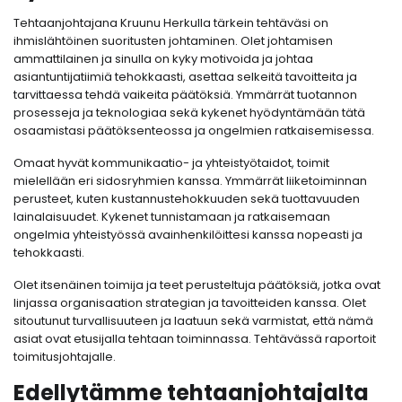
Tehtaanjohtajana Kruunu Herkulla tärkein tehtäväsi on
ihmislähtöinen suoritusten johtaminen. Olet johtamisen
ammattilainen ja sinulla on kyky motivoida ja johtaa
asiantuntijatiimiä tehokkaasti, asettaa selkeitä tavoitteita ja
tarvittaessa tehdä vaikeita päätöksiä. Ymmärrät tuotannon
prosesseja ja teknologiaa sekä kykenet hyödyntämään tätä
osaamistasi päätöksenteossa ja ongelmien ratkaisemisessa.
Omaat hyvät kommunikaatio- ja yhteistyötaidot, toimit
mielellään eri sidosryhmien kanssa. Ymmärrät liiketoiminnan
perusteet, kuten kustannustehokkuuden sekä tuottavuuden
lainalaisuudet. Kykenet tunnistamaan ja ratkaisemaan
ongelmia yhteistyössä avainhenkilöittesi kanssa nopeasti ja
tehokkaasti.
Olet itsenäinen toimija ja teet perusteltuja päätöksiä, jotka ovat
linjassa organisaation strategian ja tavoitteiden kanssa. Olet
sitoutunut turvallisuuteen ja laatuun sekä varmistat, että nämä
asiat ovat etusijalla tehtaan toiminnassa. Tehtävässä raportoit
toimitusjohtajalle.
Edellytämme tehtaanjohtajalta