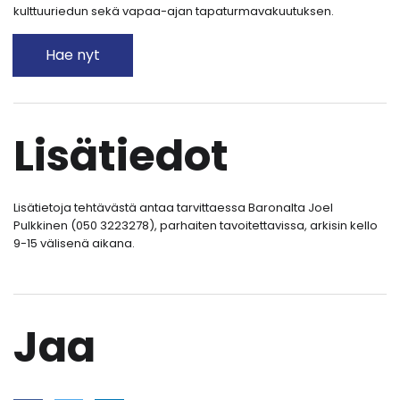
kulttuuriedun sekä vapaa-ajan tapaturmavakuutuksen.
Hae nyt
Lisätiedot
Lisätietoja tehtävästä antaa tarvittaessa Baronalta Joel
Pulkkinen (050 3223278), parhaiten tavoitettavissa, arkisin kello
9-15 välisenä aikana.
Jaa