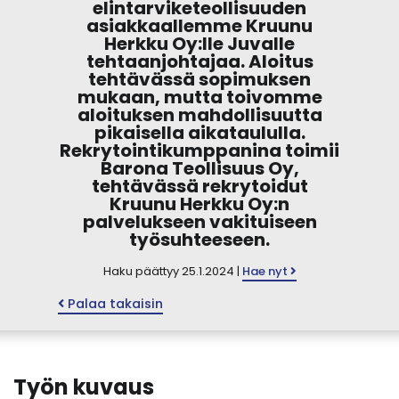
elintarviketeollisuuden
asiakkaallemme Kruunu
Herkku Oy:lle Juvalle
tehtaanjohtajaa. Aloitus
tehtävässä sopimuksen
mukaan, mutta toivomme
aloituksen mahdollisuutta
pikaisella aikataululla.
Rekrytointikumppanina toimii
Barona Teollisuus Oy,
tehtävässä rekrytoidut
Kruunu Herkku Oy:n
palvelukseen vakituiseen
työsuhteeseen.
Haku päättyy 25.1.2024 |
Hae nyt
Palaa takaisin
Työn kuvaus