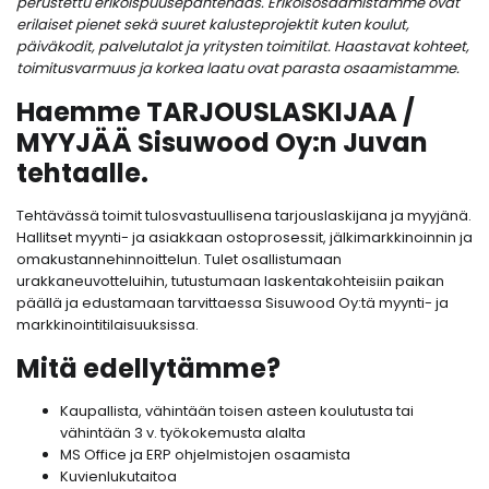
perustettu erikoispuusepäntehdas. Erikoisosaamistamme ovat
erilaiset pienet sekä suuret kalusteprojektit kuten koulut,
päiväkodit, palvelutalot ja yritysten toimitilat. Haastavat kohteet,
toimitusvarmuus ja korkea laatu ovat parasta osaamistamme.
Haemme TARJOUSLASKIJAA /
MYYJÄÄ Sisuwood Oy:n Juvan
tehtaalle.
Tehtävässä toimit tulosvastuullisena tarjouslaskijana ja myyjänä.
Hallitset myynti- ja asiakkaan ostoprosessit, jälkimarkkinoinnin ja
omakustannehinnoittelun. Tulet osallistumaan
urakkaneuvotteluihin, tutustumaan laskentakohteisiin paikan
päällä ja edustamaan tarvittaessa Sisuwood Oy:tä myynti- ja
markkinointitilaisuuksissa.
Mitä edellytämme?
Kaupallista, vähintään toisen asteen koulutusta tai
vähintään 3 v. työkokemusta alalta
MS Office ja ERP ohjelmistojen osaamista
Kuvienlukutaitoa