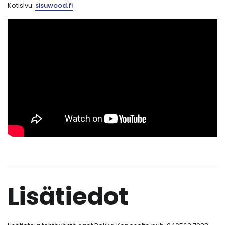
Kotisivu:
sisuwood.fi⁠
Lisätiedot