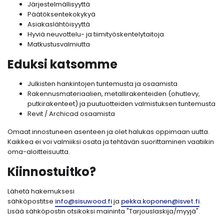
Järjestelmällisyyttä
Päätöksentekokykyä
Asiakaslähtöisyyttä
Hyviä neuvottelu- ja tiimityöskentelytaitoja
Matkustusvalmiutta
Eduksi katsomme
Julkisten hankintojen tuntemusta ja osaamista
Rakennusmateriaalien, metallirakenteiden (ohutlevy,
putkirakenteet) ja puutuotteiden valmistuksen tuntemusta
Revit / Archicad osaamista
Omaat innostuneen asenteen ja olet halukas oppimaan uutta.
Kaikkea ei voi valmiiksi osata ja tehtävän suorittaminen vaatiikin
oma-aloitteisuutta.
Kiinnostuitko?
Lähetä hakemuksesi
sähköpostitse
info@sisuwood.fi
ja
pekka.koponen@isvet.fi
.
Lisää sähköpostin otsikoksi maininta "Tarjouslaskija/myyjä".