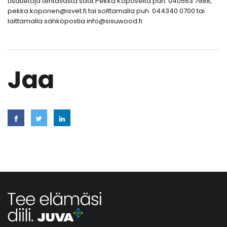
Lisätietoja tehtävästä saat Pekka Koposelta puh. 040563 7988,
pekka.koponen@isvet.fi tai soittamalla puh. 044340 0700 tai
laittamalla sähköpostia info@sisuwood.fi
Jaa