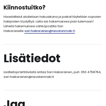
Kiinnostuitko?
Haastattelut aloitetaan hakuaikana ja paikat täytetään sopivien
hakijoiden löydyttyä. Laita siis hakemuksesi pian tulemaan!
Lähetä hakemuksesi sähköpostilla Sari
Haikaraiselle
sari.haikarainen@nevalanmaki.fi
Lisätiedot
Lisätietoja tehtävästä antaa Sari Haikarainen, puh: 050 4758764,
sari.haikarainen@nevalanmaki.fi
Jaa