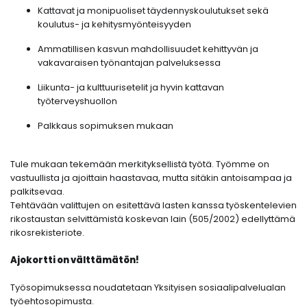
Kattavat ja monipuoliset täydennyskoulutukset sekä
koulutus- ja kehitysmyönteisyyden
Ammatillisen kasvun mahdollisuudet kehittyvän ja
vakavaraisen työnantajan palveluksessa
Liikunta- ja kulttuurisetelit ja hyvin kattavan
työterveyshuollon
Palkkaus sopimuksen mukaan
Tule mukaan tekemään merkityksellistä työtä. Työmme on
vastuullista ja ajoittain haastavaa, mutta sitäkin antoisampaa ja
palkitsevaa.
Tehtävään valittujen on esitettävä lasten kanssa työskentelevien
rikostaustan selvittämistä koskevan lain (505/2002) edellyttämä
rikosrekisteriote.
Ajokortti on välttämätön!
Työsopimuksessa noudatetaan Yksityisen sosiaalipalvelualan
työehtosopimusta.