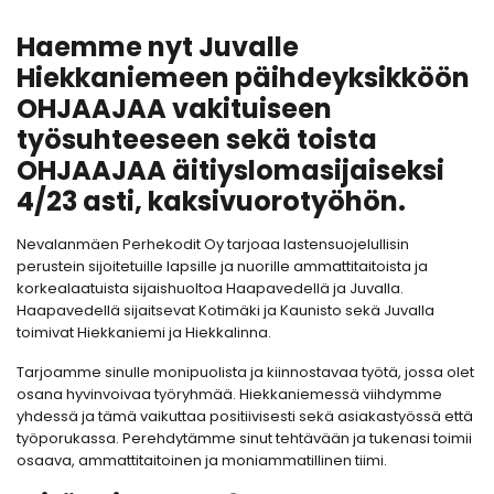
Haemme nyt Juvalle
Hiekkaniemeen päihdeyksikköön
OHJAAJAA vakituiseen
työsuhteeseen sekä toista
OHJAAJAA äitiyslomasijaiseksi
4/23 asti, kaksivuorotyöhön.
Nevalanmäen Perhekodit Oy tarjoaa lastensuojelullisin
perustein sijoitetuille lapsille ja nuorille ammattitaitoista ja
korkealaatuista sijaishuoltoa Haapavedellä ja Juvalla.
Haapavedellä sijaitsevat Kotimäki ja Kaunisto sekä Juvalla
toimivat Hiekkaniemi ja Hiekkalinna.
Tarjoamme sinulle monipuolista ja kiinnostavaa työtä, jossa olet
osana hyvinvoivaa työryhmää. Hiekkaniemessä viihdymme
yhdessä ja tämä vaikuttaa positiivisesti sekä asiakastyössä että
työporukassa. Perehdytämme sinut tehtävään ja tukenasi toimii
osaava, ammattitaitoinen ja moniammatillinen tiimi.