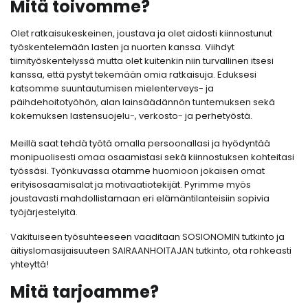
Mitä toivomme?
Olet ratkaisukeskeinen, joustava ja olet aidosti kiinnostunut
työskentelemään lasten ja nuorten kanssa. Viihdyt
tiimityöskentelyssä mutta olet kuitenkin niin turvallinen itsesi
kanssa, että pystyt tekemään omia ratkaisuja. Eduksesi
katsomme suuntautumisen mielenterveys- ja
päihdehoitotyöhön, alan lainsäädännön tuntemuksen sekä
kokemuksen lastensuojelu-, verkosto- ja perhetyöstä.
Meillä saat tehdä työtä omalla persoonallasi ja hyödyntää
monipuolisesti omaa osaamistasi sekä kiinnostuksen kohteitasi
työssäsi. Työnkuvassa otamme huomioon jokaisen omat
erityisosaamisalat ja motivaatiotekijät. Pyrimme myös
joustavasti mahdollistamaan eri elämäntilanteisiin sopivia
työjärjestelyitä.
Vakituiseen työsuhteeseen vaaditaan SOSIONOMIN tutkinto ja
äitiyslomasijaisuuteen SAIRAANHOITAJAN tutkinto, ota rohkeasti
yhteyttä!
Mitä tarjoamme?