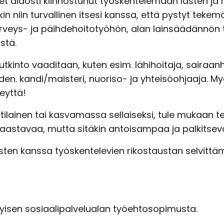
let aidosti kiinnostunut työskentelemään lasten ja 
in niin turvallinen itsesi kanssa, että pystyt teke
veys- ja päihdehoitotyöhön, alan lainsäädännö
stä.
tutkinto vaaditaan, kuten esim. lähihoitaja, sairaa
n. kandi/maisteri, nuoriso- ja yhteisöohjaaja. Myö
eyttä!
ilainen tai kasvamassa sellaiseksi, tule mukaan t
haastavaa, mutta sitäkin antoisampaa ja palkitsev
asten kanssa työskentelevien rikostaustan selvitt
isen sosiaalipalvelualan työehtosopimusta.