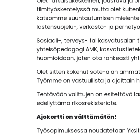
Olet ratkaisukeskeinen, joustava ja o
tiimityöskentelyssä mutta olet kuitenk
katsomme suuntautumisen mielenter
lastensuojelu-, verkosto- ja perhetyö
Sosiaali-, terveys- tai kasvatusalan 
yhteisöpedagogi AMK, kasvatustieteide
huomioidaan, joten ota rohkeasti yht
Olet sitten kokenut sote-alan ammatt
Työmme on vastuullista ja ajoittain 
Tehtävään valittujen on esitettävä l
edellyttämä rikosrekisteriote.
Ajokortti on välttämätön!
Työsopimuksessa noudatetaan Yksity