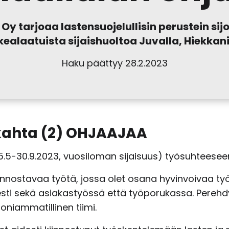
tarjoaa lastensuojelullisin perustein sijoite
ealaatuista sijaishuoltoa Juvalla, Hiekkani
Haku päättyy 28.2.2023
kahta (2) OHJAAJAA
15.5-30.9.2023, vuosiloman sijaisuus) työsuhteesee
iinnostavaa työtä, jossa olet osana hyvinvoivaa
sesti sekä asiakastyössä että työporukassa. Pereh
oniammatillinen tiimi.