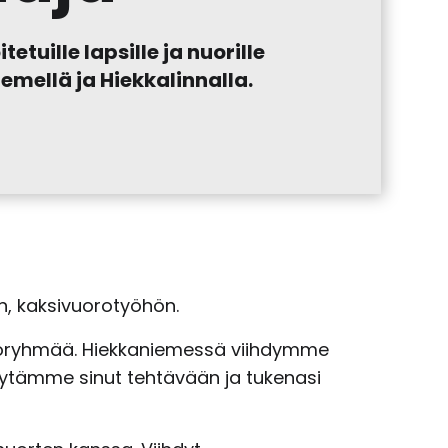
tuille lapsille ja nuorille
emellä ja Hiekkalinnalla.
n, kaksivuorotyöhön.
 työryhmää. Hiekkaniemessä viihdymme
dytämme sinut tehtävään ja tukenasi