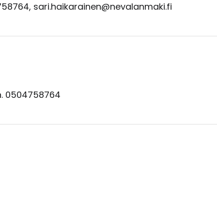
58764, sari.haikarainen@nevalanmaki.fi
uh. 0504758764