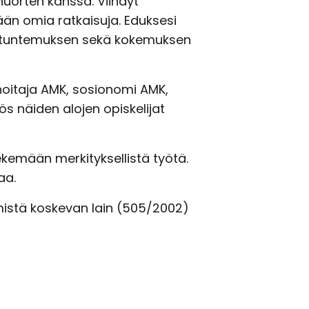
nuorten kanssa. Viihdyt
mään omia ratkaisuja. Eduksesi
n tuntemuksen sekä kokemuksen
nhoitaja AMK, sosionomi AMK,
s näiden alojen opiskelijat
ekemään merkityksellistä työtä.
aa.
ämistä koskevan lain (505/2002)