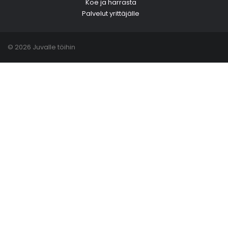
Koe ja harrasta
Palvelut yrittäjälle
© 2026 Juvalle töihin