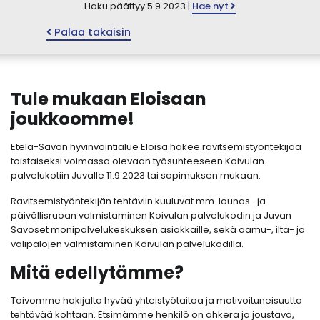
Haku päättyy 5.9.2023 |
Hae nyt
Palaa takaisin
Tule mukaan Eloisaan
joukkoomme!
Etelä-Savon hyvinvointialue Eloisa hakee ravitsemistyöntekijää
toistaiseksi voimassa olevaan työsuhteeseen Koivulan
palvelukotiin Juvalle 11.9.2023 tai sopimuksen mukaan.
Ravitsemistyöntekijän tehtäviin kuuluvat mm. lounas- ja
päivällisruoan valmistaminen Koivulan palvelukodin ja Juvan
Savoset monipalvelukeskuksen asiakkaille, sekä aamu-, ilta- ja
välipalojen valmistaminen Koivulan palvelukodilla.
Mitä edellytämme?
Toivomme hakijalta hyvää yhteistyötaitoa ja motivoituneisuutta
tehtävää kohtaan. Etsimämme henkilö on ahkera ja joustava,