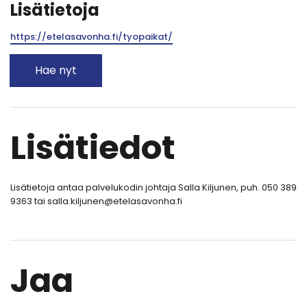
Lisätietoja
https://etelasavonha.fi/tyopaikat/
Hae nyt
Lisätiedot
Lisätietoja antaa palvelukodin johtaja Salla Kiljunen, puh. 050 389
9363 tai salla.kiljunen@etelasavonha.fi
Jaa