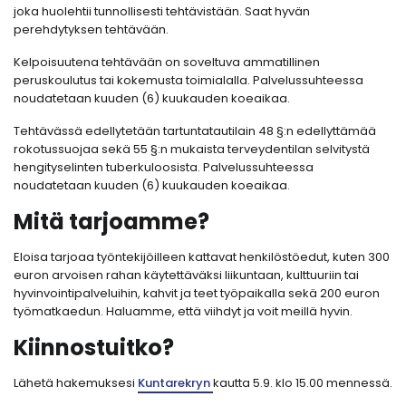
joka huolehtii tunnollisesti tehtävistään. Saat hyvän
perehdytyksen tehtävään.
Kelpoisuutena tehtävään on soveltuva ammatillinen
peruskoulutus tai kokemusta toimialalla. Palvelussuhteessa
noudatetaan kuuden (6) kuukauden koeaikaa.
Tehtävässä edellytetään tartuntatautilain 48 §:n edellyttämää
rokotussuojaa sekä 55 §:n mukaista terveydentilan selvitystä
hengityselinten tuberkuloosista. Palvelussuhteessa
noudatetaan kuuden (6) kuukauden koeaikaa.
Mitä tarjoamme?
Eloisa tarjoaa työntekijöilleen kattavat henkilöstöedut, kuten 300
euron arvoisen rahan käytettäväksi liikuntaan, kulttuuriin tai
hyvinvointipalveluihin, kahvit ja teet työpaikalla sekä 200 euron
työmatkaedun. Haluamme, että viihdyt ja voit meillä hyvin.
Kiinnostuitko?
Lähetä hakemuksesi
Kuntarekryn
kautta 5.9. klo 15.00 mennessä.