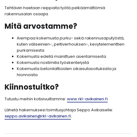
Tehtäviin haetaan reippaita työtä pelkäämättömiä
rakennusalan osaajia.
Mitä arvostamme?
Aiempaa kokemusta purku- sekä rakennusaputyöstä,
kuten väliseinien-, peltiverhouksen-, kevytelementtien
purkamisesta
Kokemusta edellä mainittuen asentamisesta
Kokemusta nostimilla työskentelystä
Kokemusta betonilattioiden oikaisutasoituksista ja
hionnoista
Kiinnostuitko?
Tutustu meihin kotisivuiltamme:
www.rkl-avikainen.fi⁠
Lähetä hakemuksesi toimitusjohtaja Seppo Avikaiselle:
seppo.avikainen@rkl-avikainen.fi
.