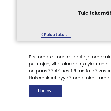
Tule tekemää
Palaa takaisin
Etsimme kolmea reipasta ja oma-aloitte
puistojen, viheralueiden ja yleisten a
on pääsääntöisesti 6 tuntia päiväss
Hakemukset pyydämme toimittamaan 
Hae nyt