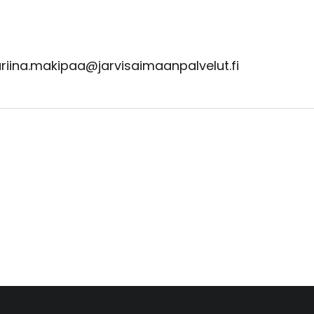
ariina.makipaa@jarvisaimaanpalvelut.fi