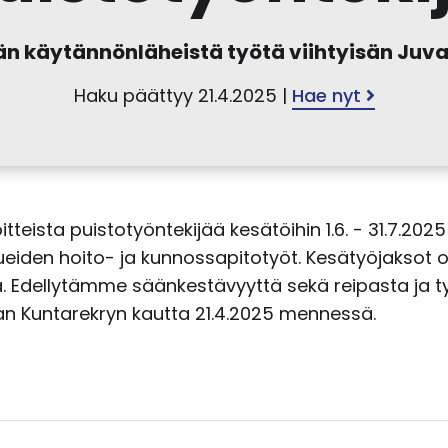
n käytännönläheistä työtä viihtyisän Juva
Haku päättyy 21.4.2025 |
Hae nyt
ista puistotyöntekijää kesätöihin 1.6. - 31.7.2025 v
lueiden hoito- ja kunnossapitotyöt. Kesätyöjaksot ov
ä. Edellytämme säänkestävyyttä sekä reipasta ja 
Kuntarekryn kautta 21.4.2025 mennessä.