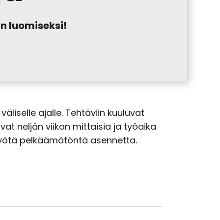
n luomiseksi!
äliselle ajalle. Tehtäviin kuuluvat
at neljän viikon mittaisia ja työaika
työtä pelkäämätöntä asennetta.