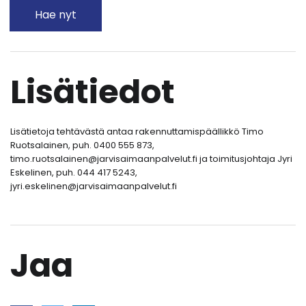
Hae nyt
Lisätiedot
Lisätietoja tehtävästä antaa rakennuttamispäällikkö Timo
Ruotsalainen, puh. 0400 555 873,
timo.ruotsalainen@jarvisaimaanpalvelut.fi ja toimitusjohtaja Jyri
Eskelinen, puh. 044 417 5243,
jyri.eskelinen@jarvisaimaanpalvelut.fi
Jaa