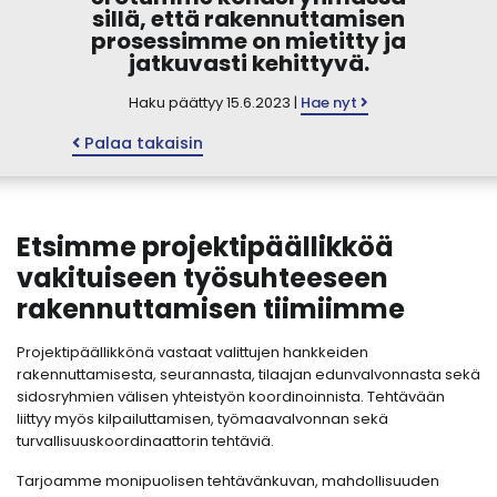
sillä, että rakennuttamisen
prosessimme on mietitty ja
jatkuvasti kehittyvä.
Haku päättyy 15.6.2023 |
Hae nyt
Palaa takaisin
Etsimme projektipäällikköä
vakituiseen työsuhteeseen
rakennuttamisen tiimiimme
Projektipäällikkönä vastaat valittujen hankkeiden
rakennuttamisesta, seurannasta, tilaajan edunvalvonnasta sekä
sidosryhmien välisen yhteistyön koordinoinnista. Tehtävään
liittyy myös kilpailuttamisen, työmaavalvonnan sekä
turvallisuuskoordinaattorin tehtäviä.
Tarjoamme monipuolisen tehtävänkuvan, mahdollisuuden