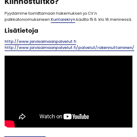
Kiinnostuitko?
Pyydämme toimittamaan hakemuksen ja CV:n
palkkatoivomuksineen
Kuntarekryn
kautta 15.6. klo 16 mennessä.
Lisätietoja
http://www.jarvisaimaanpalvelut.fi
http://www.jarvisaimaanpalvelut.fi/palvelut/rakennuttaminen/