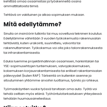
kehittää omaa osaamistasi ja työskennellä osana
ammattitaitoista tiimiä.
Tehtävä on vakituinen ja alkaa sopimuksen mukaan.
Mitä edellytämme?
Sinulla on insinöörin tutkinto tai muu soveltuva tekninen koulutus.
Edellytämme vähintään 3 vuoden työkokemusta rakennusalan
tehtävistä, kuten urakointi, suunnittelu, valvonta tai
rakennuttaminen. Työkokemus voi olla joko talonrakennuksesta
tai infrarakentamisesta.
Eduksi luemme projektinhallinnan osaamisen, hankintalain tai
YSE-sopimusehtojen tuntemuksen, valvojakokemuksen,
kokemuksen korjausrakentamisesta tai erilliset rakentamisalan
pätevyydet (kuten RAP). Tärkeintä on kuitenkin asenne ja
sitoutuminen yhtiömme arvoihin luottamus, työnilo ja rohkeus.
Työmaakäyntien vuoksi työssä tarvitaan oma auto. Työtä voi
tehdä osittain myös etänä. Työhöntulotarkastuksen yhteydessä
tehdään huumausainetestaus.