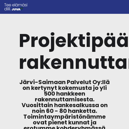
Projektipää
rakennutt
Järvi-Saimaan Palvelut Oy:llä
on kertynyt kokemusta jo yli
500 hankkeen
rakennuttamisesta.
Vuosittain hankesalkussa on
noin 60 - 80 hanketta.
Toimintaympäristönämme
ovat pienet kunnat ja
erotumme kohderyhmässä