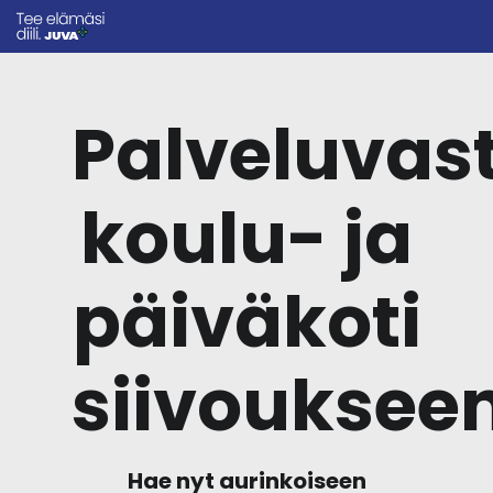
Palveluvas
koulu- ja
päiväkoti
siivouksee
Hae nyt aurinkoiseen