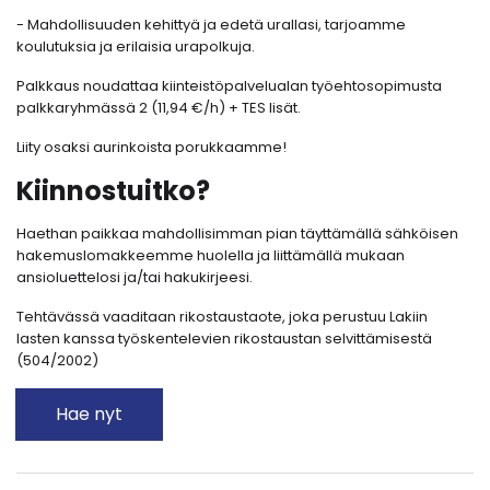
- Mahdollisuuden kehittyä ja edetä urallasi, tarjoamme
koulutuksia ja erilaisia urapolkuja.
Palkkaus noudattaa kiinteistöpalvelualan työehtosopimusta
palkkaryhmässä 2 (11,94 €/h) + TES lisät.
Liity osaksi aurinkoista porukkaamme!
Kiinnostuitko?
Haethan paikkaa mahdollisimman pian täyttämällä sähköisen
hakemuslomakkeemme huolella ja liittämällä mukaan
ansioluettelosi ja/tai hakukirjeesi.
Tehtävässä vaaditaan rikostaustaote, joka perustuu Lakiin
lasten kanssa työskentelevien rikostaustan selvittämisestä
(504/2002)
Hae nyt