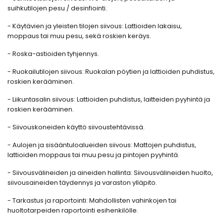
suihkutilojen pesu / desinfiointi.
- Käytävien ja yleisten tilojen siivous: Lattioiden lakaisu,
moppaus tai muu pesu, sekä roskien keräys.
- Roska-astioiden tyhjennys.
- Ruokailutilojen siivous: Ruokalan pöytien ja lattioiden puhdistus,
roskien kerääminen.
- Liikuntasalin siivous: Lattioiden puhdistus, laitteiden pyyhintä ja
roskien kerääminen.
- Siivouskoneiden käyttö siivoustehtävissä.
- Aulojen ja sisääntuloalueiden siivous: Mattojen puhdistus,
lattioiden moppaus tai muu pesu ja pintojen pyyhintä.
- Siivousvälineiden ja aineiden hallinta: Siivousvälineiden huolto,
siivousaineiden täydennys ja varaston ylläpito.
- Tarkastus ja raportointi: Mahdollisten vahinkojen tai
huoltotarpeiden raportointi esihenkilölle.