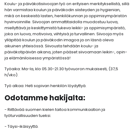
Koulu- ja päiväkotisiivoojan työ on erityisen merkityksellistä, sillä
hän varmistaa koulun ja päiväkodin siisteyden ja hygienian,
mikä on keskeistä lasten, henkilökunnan ja oppimisympäristön
hyvinvoinnille. Siivoojan ammattitaidolla muodostuu luova,
miellyttävä ja keskittymistä tukeva leikki- ja oppimisympäristö,
joka on luova, motivoiva, viihtyisä ja turvallinen. Siivooja myös
ylläpitää koulun ja päiväkodin imagoa ja on läsnä oleva
aikuinen yhteisössä. Siivousta tehdään koulu- ja
päiväkotipäivän aikana, joten pääset siivoamaan leikin-, opin-
ja elämäniloisessa ympäristössä!
Työaika: Ma-la, klo 05.30-21.30 työvuoron mukaisesti, (37,5
h/vko).
Työ alkaa: Heti sopivan henkilön löydyttyä.
Odotamme hakijalta:
- Riittävää suomen kielen taitoa kommunikaation ja
työturvallisuuden tueksi.
- Täysi-ikäisyyttä.