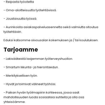
- Reipasta työotetta
- Oma-aloitteisuutta työtehtävissä.
- Joustavuutta työssä.
- Aurinkoista asiakaspalveluasennetta sekä valmiutta sitoutua
työtehtäviin.
Eduksi katsomme siivousalan kokemuksen ja / tai koulutuksen.
Tarjoamme
- Lakisääteistä laajemman työterveyshuollon.
- Smartum liikunta- ja hierontaedun.
- Merkityksellisen työn.
- Hyvät ja toimivat välineet työhösi.
- Paikan hyvän työilmapiirin kohteessa, jossa saat
mahdollisuuden luoda sosiaalisia suhteita ja olla osa
yhteisöämme.