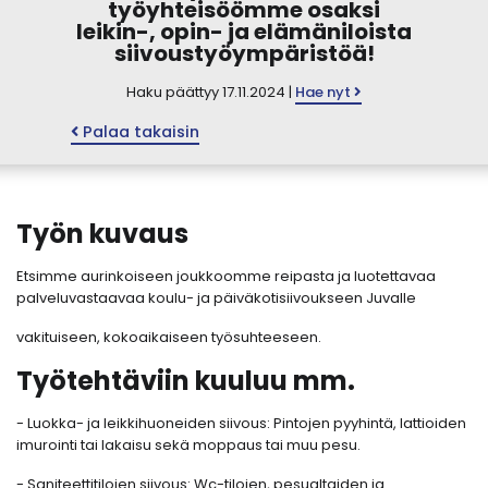
työyhteisöömme osaksi
leikin-, opin- ja elämäniloista
siivoustyöympäristöä!
Haku päättyy 17.11.2024 |
Hae nyt
Palaa takaisin
Työn kuvaus
Etsimme aurinkoiseen joukkoomme reipasta ja luotettavaa
palveluvastaavaa koulu- ja päiväkotisiivoukseen Juvalle
vakituiseen, kokoaikaiseen työsuhteeseen.
Työtehtäviin kuuluu mm.
- Luokka- ja leikkihuoneiden siivous: Pintojen pyyhintä, lattioiden
imurointi tai lakaisu sekä moppaus tai muu pesu.
- Saniteettitilojen siivous: Wc-tilojen, pesualtaiden ja