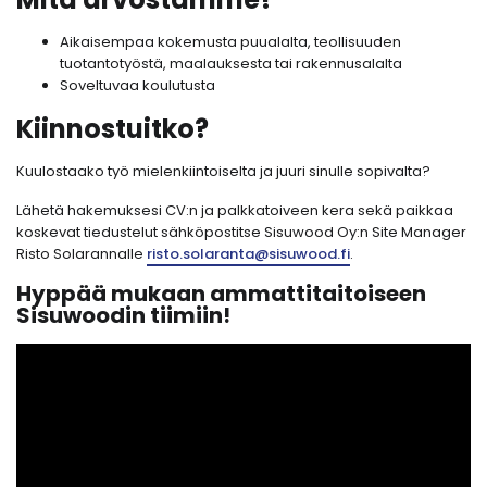
Aikaisempaa kokemusta puualalta, teollisuuden
tuotantotyöstä, maalauksesta tai rakennusalalta
Soveltuvaa koulutusta
Kiinnostuitko?
Kuulostaako työ mielenkiintoiselta ja juuri sinulle sopivalta?
Lähetä hakemuksesi CV:n ja palkkatoiveen kera sekä paikkaa
koskevat tiedustelut sähköpostitse Sisuwood Oy:n Site Manager
Risto Solarannalle
risto.solaranta@sisuwood.fi
.
Hyppää mukaan ammattitaitoiseen
Sisuwoodin tiimiin!