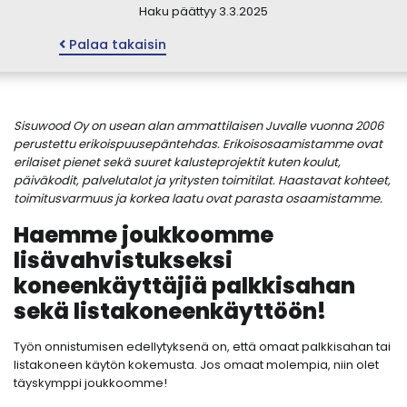
Haku päättyy 3.3.2025
Palaa takaisin
Sisuwood Oy on usean alan ammattilaisen Juvalle vuonna 2006
perustettu erikoispuusepäntehdas. Erikoisosaamistamme ovat
erilaiset pienet sekä suuret kalusteprojektit kuten koulut,
päiväkodit, palvelutalot ja yritysten toimitilat. Haastavat kohteet,
toimitusvarmuus ja korkea laatu ovat parasta osaamistamme.
Haemme joukkoomme
lisävahvistukseksi
koneenkäyttäjiä palkkisahan
sekä listakoneenkäyttöön!
Työn onnistumisen edellytyksenä on, että omaat palkkisahan tai
listakoneen käytön kokemusta. Jos omaat molempia, niin olet
täyskymppi joukkoomme!