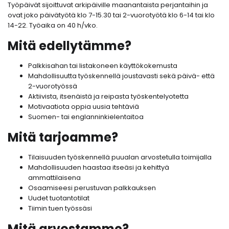
Työpäivät sijoittuvat arkipäiville maanantaista perjantaihin ja
ovat joko päivätyötä klo 7-15.30 tai 2-vuorotyötä klo 6-14 tai klo
14-22. Työaika on 40 h/vko.
Mitä edellytämme?
Palkkisahan tai listakoneen käyttökokemusta
Mahdollisuutta työskennellä joustavasti sekä päivä- että
2-vuorotyössä
Aktiivista, itsenäistä ja reipasta työskentelyotetta
Motivaatiota oppia uusia tehtäviä
Suomen- tai englanninkielentaitoa
Mitä tarjoamme?
Tilaisuuden työskennellä puualan arvostetulla toimijalla
Mahdollisuuden haastaa itseäsi ja kehittyä
ammattilaisena
Osaamiseesi perustuvan palkkauksen
Uudet tuotantotilat
Tiimin tuen työssäsi
Mitä arvostamme?