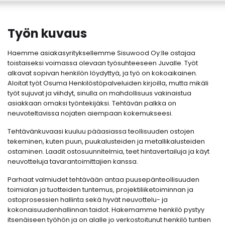
Työn kuvaus
Haemme asiakasyrityksellemme Sisuwood Oy:lle ostajaa
toistaiseksi voimassa olevaan työsuhteeseen Juvalle. Työt
alkavat sopivan henkilön löydyttyä, ja työ on kokoaikainen.
Aloitat työt Osuma Henkilöstöpalveluiden kirjoilla, mutta mikäli
työt sujuvat ja viihdyt, sinulla on mahdollisuus vakinaistua
asiakkaan omaksi työntekijäksi. Tehtävän palkka on
neuvoteltavissa nojaten aiempaan kokemukseesi.
Tehtävänkuvaasi kuuluu pääasiassa teollisuuden ostojen
tekeminen, kuten puun, puukalusteiden ja metallikalusteiden
ostaminen. Laadit ostosuunnitelmia, teet hintavertailuja ja käyt
neuvotteluja tavarantoimittajien kanssa.
Parhaat valmiudet tehtävään antaa puusepänteollisuuden
toimialan ja tuotteiden tuntemus, projektiliiketoiminnan ja
ostoprosessien hallinta sekä hyvät neuvottelu- ja
kokonaisuudenhallinnan taidot. Hakemamme henkilö pystyy
itsenäiseen työhön ja on alalle jo verkostoitunut henkilö tuntien