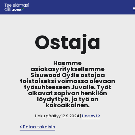
Ostaja
Haemme
asiakasyrityksellemme
Sisuwood Oy:lle ostajaa
toistaiseksi voimassa olevaan
työsuhteeseen Juvalle. Työt
alkavat sopivan henkilön
löydyttyä, ja työ on
kokoaikainen.
Haku päättyy 12.9.2024 |
Hae nyt
Palaa takaisin