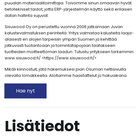
puualan materiaalitoimittajia. Toivomme sinun omaavan hyvät
tietotekniset taidot, jotta ERP-järjestelmän käyttö sekä erilaisen
datan hallinta sujuvat.
Sisuwood Oy on perustettu vuonna 2006 jatkamaan Juvan
kalustevalmistuksen perinteitä. Yritys valmistaa kalusteita laaja-
alaisesti eri alojen tarpeisiin ympäri Suomen ja kehittää
jatkuvasti tuotantoaan ja toimintatapojaan taatakseen
tuotteiden moitteettoman laadun. Tutustu yritykseen tarkemmin:
www.sisuwood.fi/ <https://www.sisuwood.fi/>
Mikäli kiinnostuit, jätä hakemuksesi pian Osuman nettisivuilla
olevalla lomakkeella. Aloitamme haastattelut jo hakuaikana.
Hae nyt
Lisätiedot