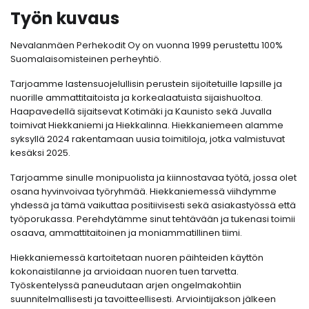
Työn kuvaus
Nevalanmäen Perhekodit Oy on vuonna 1999 perustettu 100%
Suomalaisomisteinen perheyhtiö.
Tarjoamme lastensuojelullisin perustein sijoitetuille lapsille ja
nuorille ammattitaitoista ja korkealaatuista sijaishuoltoa.
Haapavedellä sijaitsevat Kotimäki ja Kaunisto sekä Juvalla
toimivat Hiekkaniemi ja Hiekkalinna. Hiekkaniemeen alamme
syksyllä 2024 rakentamaan uusia toimitiloja, jotka valmistuvat
kesäksi 2025.
Tarjoamme sinulle monipuolista ja kiinnostavaa työtä, jossa olet
osana hyvinvoivaa työryhmää. Hiekkaniemessä viihdymme
yhdessä ja tämä vaikuttaa positiivisesti sekä asiakastyössä että
työporukassa. Perehdytämme sinut tehtävään ja tukenasi toimii
osaava, ammattitaitoinen ja moniammatillinen tiimi.
Hiekkaniemessä kartoitetaan nuoren päihteiden käyttön
kokonaistilanne ja arvioidaan nuoren tuen tarvetta.
Työskentelyssä paneudutaan arjen ongelmakohtiin
suunnitelmallisesti ja tavoitteellisesti. Arviointijakson jälkeen