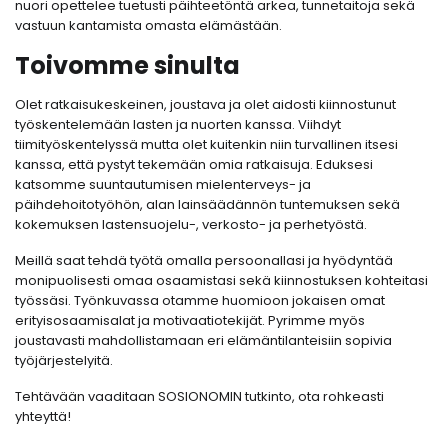
nuori opettelee tuetusti päihteetöntä arkea, tunnetaitoja sekä
vastuun kantamista omasta elämästään.
Toivomme sinulta
Olet ratkaisukeskeinen, joustava ja olet aidosti kiinnostunut
työskentelemään lasten ja nuorten kanssa. Viihdyt
tiimityöskentelyssä mutta olet kuitenkin niin turvallinen itsesi
kanssa, että pystyt tekemään omia ratkaisuja. Eduksesi
katsomme suuntautumisen mielenterveys- ja
päihdehoitotyöhön, alan lainsäädännön tuntemuksen sekä
kokemuksen lastensuojelu-, verkosto- ja perhetyöstä.
Meillä saat tehdä työtä omalla persoonallasi ja hyödyntää
monipuolisesti omaa osaamistasi sekä kiinnostuksen kohteitasi
työssäsi. Työnkuvassa otamme huomioon jokaisen omat
erityisosaamisalat ja motivaatiotekijät. Pyrimme myös
joustavasti mahdollistamaan eri elämäntilanteisiin sopivia
työjärjestelyitä.
Tehtävään vaaditaan SOSIONOMIN tutkinto, ota rohkeasti
yhteyttä!