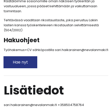
Räätälöimme sosionomille oman näköisen työkentän ja
vastuualueen, jossa pääset kehittämään ja vaikuttamaan
toimintaan.
Tehtävässä vaaditaan rikostaustaote, joka perustuu Lakiin
lasten kanssa työskentelevien rikostaustan selvittämisestä
(504/2002)
Hakuohjeet
Työhakemus+CV sähköpostilla sari.haikarainen@nevalanmaki.fi
Hae nyt
Lisätiedot
sari.haikarainen@nevalanmaki.fi +358504758764