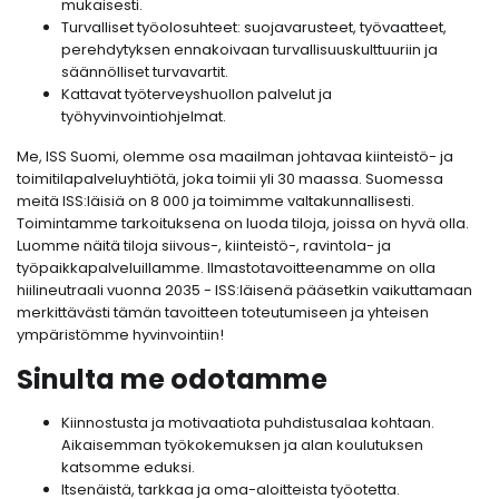
mukaisesti.
Turvalliset työolosuhteet: suojavarusteet, työvaatteet,
perehdytyksen ennakoivaan turvallisuuskulttuuriin ja
säännölliset turvavartit.
Kattavat työterveyshuollon palvelut ja
työhyvinvointiohjelmat.
Me, ISS Suomi, olemme osa maailman johtavaa kiinteistö- ja
toimitilapalveluyhtiötä, joka toimii yli 30 maassa. Suomessa
meitä ISS:läisiä on 8 000 ja toimimme valtakunnallisesti.
Toimintamme tarkoituksena on luoda tiloja, joissa on hyvä olla.
Luomme näitä tiloja siivous-, kiinteistö-, ravintola- ja
työpaikkapalveluillamme. Ilmastotavoitteenamme on olla
hiilineutraali vuonna 2035 - ISS:läisenä pääsetkin vaikuttamaan
merkittävästi tämän tavoitteen toteutumiseen ja yhteisen
ympäristömme hyvinvointiin!
Sinulta me odotamme
Kiinnostusta ja motivaatiota puhdistusalaa kohtaan.
Aikaisemman työkokemuksen ja alan koulutuksen
katsomme eduksi.
Itsenäistä, tarkkaa ja oma-aloitteista työotetta.