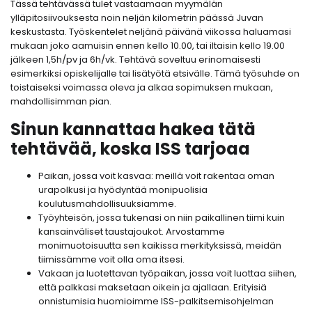
Tässä tehtävässä tulet vastaamaan myymälän
ylläpitosiivouksesta noin neljän kilometrin päässä Juvan
keskustasta. Työskentelet neljänä päivänä viikossa haluamasi
mukaan joko aamuisin ennen kello 10.00, tai iltaisin kello 19.00
jälkeen 1,5h/pv ja 6h/vk. Tehtävä soveltuu erinomaisesti
esimerkiksi opiskelijalle tai lisätyötä etsivälle. Tämä työsuhde on
toistaiseksi voimassa oleva ja alkaa sopimuksen mukaan,
mahdollisimman pian.
Sinun kannattaa hakea tätä
tehtävää, koska ISS tarjoaa
Paikan, jossa voit kasvaa: meillä voit rakentaa oman
urapolkusi ja hyödyntää monipuolisia
koulutusmahdollisuuksiamme.
Työyhteisön, jossa tukenasi on niin paikallinen tiimi kuin
kansainväliset taustajoukot. Arvostamme
monimuotoisuutta sen kaikissa merkityksissä, meidän
tiimissämme voit olla oma itsesi.
Vakaan ja luotettavan työpaikan, jossa voit luottaa siihen,
että palkkasi maksetaan oikein ja ajallaan. Erityisiä
onnistumisia huomioimme ISS-palkitsemisohjelman