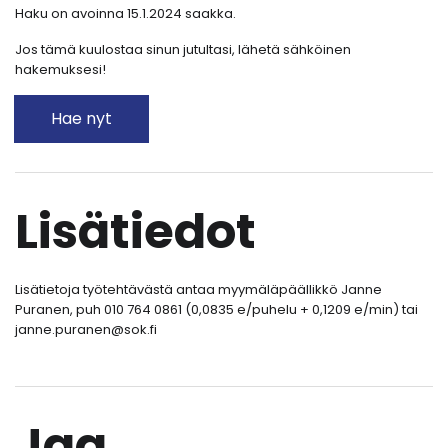
Haku on avoinna 15.1.2024 saakka.
Jos tämä kuulostaa sinun jutultasi, lähetä sähköinen
hakemuksesi!
Hae nyt
Lisätiedot
Lisätietoja työtehtävästä antaa myymäläpäällikkö Janne
Puranen, puh 010 764 0861 (0,0835 e/puhelu + 0,1209 e/min) tai
janne.puranen@sok.fi
Jaa