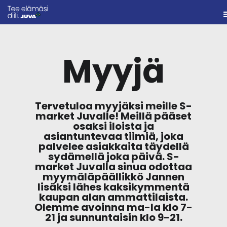
Myyjä
Tervetuloa myyjäksi meille S-
market Juvalle! Meillä pääset
osaksi iloista ja
asiantuntevaa tiimiä, joka
palvelee asiakkaita täydellä
sydämellä joka päivä. S-
market Juvalla sinua odottaa
myymäläpäällikkö Jannen
lisäksi lähes kaksikymmentä
kaupan alan ammattilaista.
Olemme avoinna ma-la klo 7-
21 ja sunnuntaisin klo 9-21.