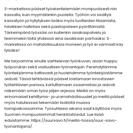
S-marketissa pääset työskentelemään monipuolisesti niin
kassalla, kuin myymälänkin puolella. Työhön voi sisältyä
kassatyön ja hyllytyksen lisäksi myös tuotteiden tilaamista,
hävikkien hallintaa sekä paistopisteen pyörittämistä.
Tärkeimpänä työssäsi on kuitenkin asiakaspalvelu ja
teemmekin töitä yhdessä aina asiakkaan parhaaksi. S-
marketissa on mahdollisuuksia moneen ja työ ei varmasti käy
tylsäksi!
Me tarjoamme sinulle vaihtelevan työnkuvan, aivan huippu
työporukan sekä vastuullisen työnantajan. Perehdytämme
työntekijämme kattavasti ja huolehdimme työntekijöistämme
aidosti. Tässä tehtävässä pääset loistamaan innostavien
työtehtävien parissa, kartuttamaan osaamistasi ja aidosti
näkemään oman työsi jäljen arjessa. Meillä on myös
erinomaiset kehittymis- ja uramahdollisuudet ja meillä pääset
myös halutessasi tekemään lisätöitä muissa
toimipaikoissamme. Työsuhteesi aikana saat käyttöösi myös
Suomen monipuolisimmat henkilöstöedut. Lue lisää
eduistamme: https://suursavo.fi/meilla-toissa/suur-savo-
tyonantajana/.