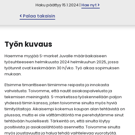
Haku päättyy 15.1.2024 |
Hae nyt
Palaa takaisin
Työn kuvaus
Haemme myyjää S-market Juvalle määräaikaiseen
työsuhteeseen helmikuusta 2024 helmikuuhun 2025, jossa
työtunnit ovat keskimäärin 30 h/vko. Työ alkaa sopimuksen
mukaan.
Etsimme timanttiseen tiimiimme reipasta ja innokasta
vahvistusta. Toivomme, että nautit asiakaspalvelusta ja
tekemisen meiningistä. S-marketissa työskennellään paljon
yhdessä tiimin kanssa, joten toivomme sinulta myös hyviä
tiimityötaitoja. Aikaisempi kokemus kaupan alan tehtävistä on
plussaa, mutta ei ole välttämätöntä me perehdytämme sinut
tehtävään huolellisesti. Tärkeintä on, että sinulta löytyy
positiivista ja asiakaslähtöistä asennetta. Toivomme sinulta
myös joustavuutta ja halua tehdä vaihtelevaa vuorotyötä.