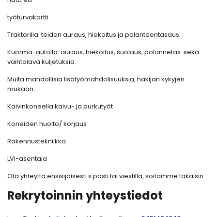
työturvakortti
Traktorilla: teiden auraus, hiekoitus ja polanteentasaus.
Kuorma-autolla: auraus, hiekoitus, suolaus, polannetas. sekä
vaihtolava kuljetuksia.
Muita mahdollisia lisätyömahdolisuuksia, hakijan kykyjen
mukaan:
Kaivinkoneella kaivu- ja purkutyöt
Koneiden huolto/ korjaus
Rakennustekniikka
LVI-asentaja
Ota yhteyttä ensisijaisesti s.posti tai viestillä, soitamme takaisin.
Rekrytoinnin yhteystiedot