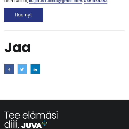
Lauri Tuokko,
kuljetus.tuokko@gmail.com
,
0451454343
Hae nyt
Jaa