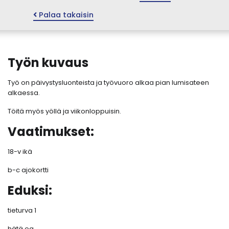
Palaa takaisin
Työn kuvaus
Työ on päivystysluonteista ja työvuoro alkaa pian lumisateen
alkaessa.
Töitä myös yöllä ja viikonloppuisin.
Vaatimukset:
18-v ikä
b-c ajokortti
Eduksi:
tieturva 1
hätä ea