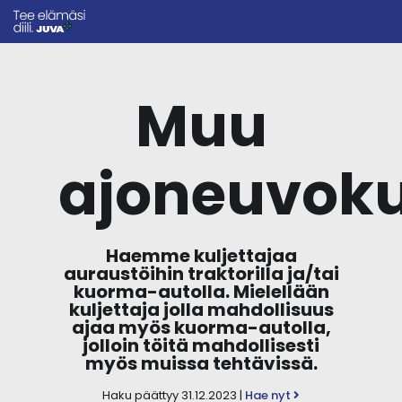
Muu
ajoneuvoku
Haemme kuljettajaa
auraustöihin traktorilla ja/tai
kuorma-autolla. Mielellään
kuljettaja jolla mahdollisuus
ajaa myös kuorma-autolla,
jolloin töitä mahdollisesti
myös muissa tehtävissä.
Haku päättyy 31.12.2023 |
Hae nyt