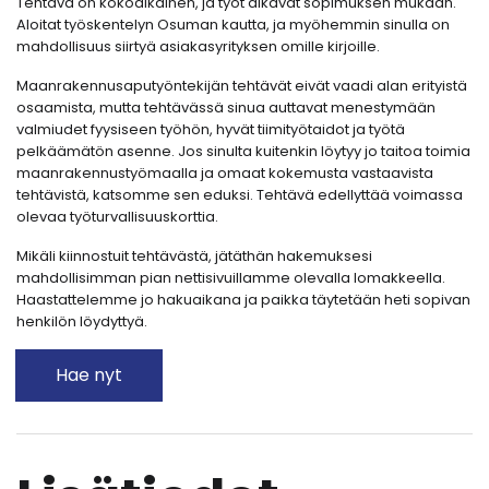
Tehtävä on kokoaikainen, ja työt alkavat sopimuksen mukaan.
Aloitat työskentelyn Osuman kautta, ja myöhemmin sinulla on
mahdollisuus siirtyä asiakasyrityksen omille kirjoille.
Maanrakennusaputyöntekijän tehtävät eivät vaadi alan erityistä
osaamista, mutta tehtävässä sinua auttavat menestymään
valmiudet fyysiseen työhön, hyvät tiimityötaidot ja työtä
pelkäämätön asenne. Jos sinulta kuitenkin löytyy jo taitoa toimia
maanrakennustyömaalla ja omaat kokemusta vastaavista
tehtävistä, katsomme sen eduksi. Tehtävä edellyttää voimassa
olevaa työturvallisuuskorttia.
Mikäli kiinnostuit tehtävästä, jätäthän hakemuksesi
mahdollisimman pian nettisivuillamme olevalla lomakkeella.
Haastattelemme jo hakuaikana ja paikka täytetään heti sopivan
henkilön löydyttyä.
Hae nyt