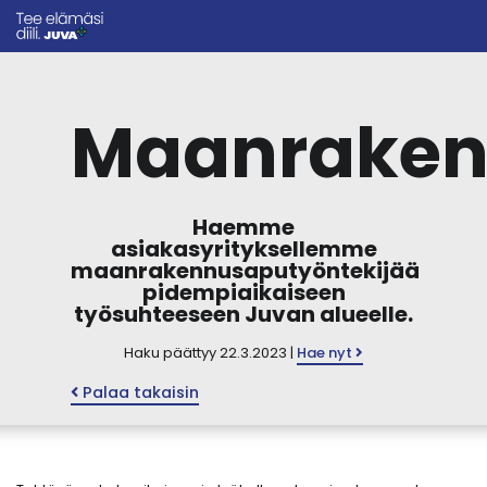
Maanraken
Haemme
asiakasyrityksellemme
maanrakennusaputyöntekijää
pidempiaikaiseen
työsuhteeseen Juvan alueelle.
Haku päättyy 22.3.2023 |
Hae nyt
Palaa takaisin