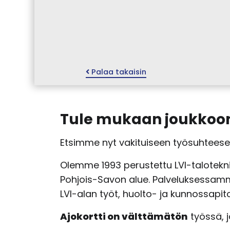
Palaa takaisin
Tule mukaan joukko
Etsimme nyt vakituiseen työsuhteesee
Olemme 1993 perustettu LVI-talotekni
Pohjois-Savon alue. Palveluksessamm
LVI-alan työt, huolto- ja kunnossapit
Ajokortti on välttämätön
työssä, j