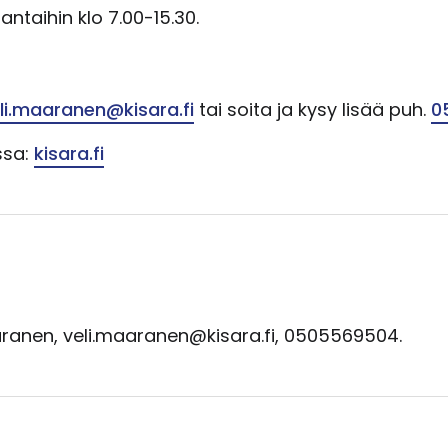
ntaihin klo 7.00-15.30.
li.maaranen@kisara.fi
tai soita ja kysy lisää puh.
0
ssa:
kisara.fi⁠
aranen, veli.maaranen@kisara.fi, 0505569504.