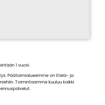
intään 1 vuosi.
itys. Päätoimialueemme on Etelä- ja
iehiin. Toimintaamme kuuluu kaikki
kennuspalvelut.