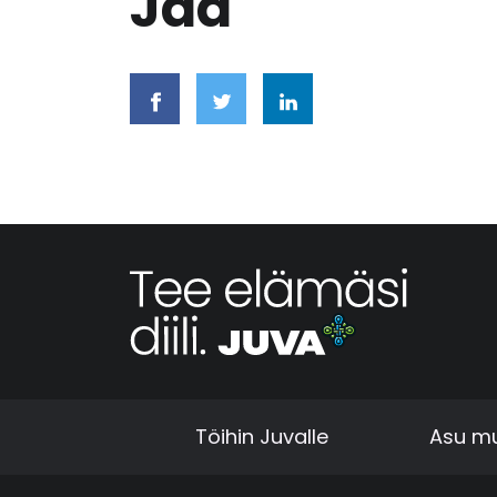
Jaa
Töihin Juvalle
Asu mu