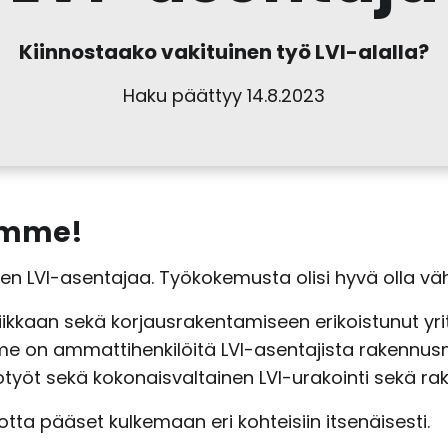
Kiinnostaako vakituinen työ LVI-alalla?
Haku päättyy 14.8.2023
omme!
n LVI-asentajaa. Työkokemusta olisi hyvä olla väh
ikkaan sekä korjausrakentamiseen erikoistunut yr
e on ammattihenkilöitä LVI-asentajista rakennusm
otyöt sekä kokonaisvaltainen LVI-urakointi sekä ra
otta pääset kulkemaan eri kohteisiin itsenäisesti.