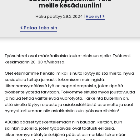
meille kesäduuniin!
Haku päättyy 29.2.2024 |
Hae nyt
Palaa takaisin
Työsuhteet ovat määräaikaisia touko-elokuun ajalle. Työtunnit
keskimäärin 20-30 h/viikossa.
Olet etsimämme henkilö, mikäli sinulta löytyy iloista mieltä, hyviä
sosiaalisia taitoja ja nautit tekemisen meiningistä.
Liikennemyymälässä työ on nopeatempoista, joten ripeää
työskentelyotetta tarvitaan. Toivomme sinulta myös joustavuutta
ja halua tehdä vaihtelevaa vuorotyötä. Tärkeintä kuitenkin on,
että sinulta löytyy reipasta ja asiakaslähtöistä asennetta ja saat
hymysi tarttumaan niin asiakkaisiin kuin työkavereihinkin!
ABC:llä pääset työskentelemään niin kaupan, keittiön, kuin
salinkin puolella, joten työpäiväsi ovat taatusti erilaisia.
Liikennemyymälätyöntekijänä pääset esimerkiksi tekemään