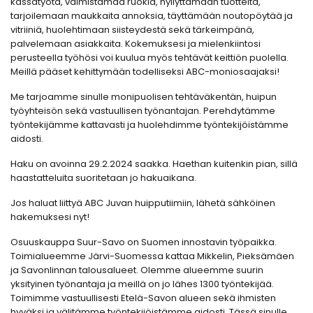
kassatyötä, valmistamaa ruokia, hyllyttämään tuotteita,
tarjoilemaan maukkaita annoksia, täyttämään noutopöytää ja
vitriiniä, huolehtimaan siisteydestä sekä tärkeimpänä,
palvelemaan asiakkaita. Kokemuksesi ja mielenkiintosi
perusteella työhösi voi kuulua myös tehtävät keittiön puolella.
Meillä pääset kehittymään todelliseksi ABC-moniosaajaksi!
Me tarjoamme sinulle monipuolisen tehtäväkentän, huipun
työyhteisön sekä vastuullisen työnantajan. Perehdytämme
työntekijämme kattavasti ja huolehdimme työntekijöistämme
aidosti.
Haku on avoinna 29.2.2024 saakka. Haethan kuitenkin pian, sillä
haastatteluita suoritetaan jo hakuaikana.
Jos haluat liittyä ABC Juvan huipputiimiin, lähetä sähköinen
hakemuksesi nyt!
Osuuskauppa Suur-Savo on Suomen innostavin työpaikka.
Toimialueemme Järvi-Suomessa kattaa Mikkelin, Pieksämäen
ja Savonlinnan talousalueet. Olemme alueemme suurin
yksityinen työnantaja ja meillä on jo lähes 1300 työntekijää.
Toimimme vastuullisesti Etelä-Savon alueen sekä ihmisten
hyväksi ja välitämme työntekijöistämme aidosti. Tässä sinulle