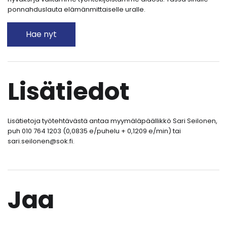
ponnahduslauta elämänmittaiselle uralle.
Hae nyt
Lisätiedot
Lisätietoja työtehtävästä antaa myymäläpäällikkö Sari Seilonen,
puh 010 764 1203 (0,0835 e/puhelu + 0,1209 e/min) tai
sari.seilonen@sok.fi.
Jaa