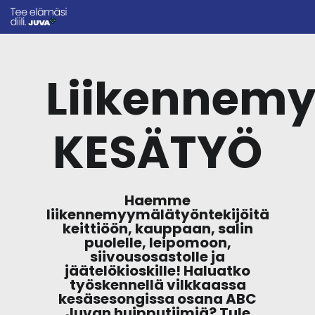
Liikennemy
KESÄTYÖ
Haemme
liikennemyymälätyöntekijöitä
keittiöön, kauppaan, salin
puolelle, leipomoon,
siivousosastolle ja
jäätelökioskille! Haluatko
työskennellä vilkkaassa
kesäsesongissa osana ABC
Juvan huipputiimiä? Tule