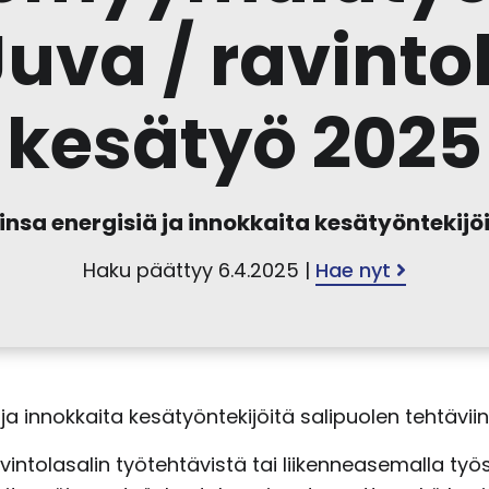
uva / ravintol
kesätyö 2025
insa energisiä ja innokkaita kesätyöntekijöi
Haku päättyy 6.4.2025 |
Hae nyt
ja innokkaita kesätyöntekijöitä salipuolen tehtäviin
olasalin työtehtävistä tai liikenneasemalla työs