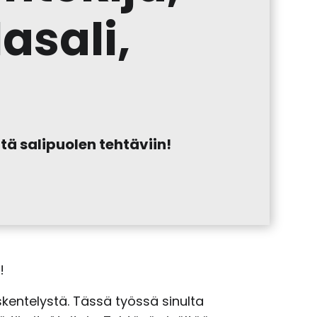
asali,
tä salipuolen tehtäviin!
!
kentelystä. Tässä työssä sinulta