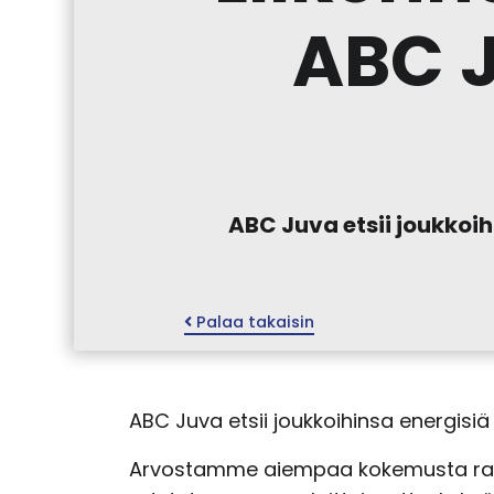
ABC J
ABC Juva etsii joukkoih
Palaa takaisin
ABC Juva etsii joukkoihinsa energisiä 
Arvostamme aiempaa kokemusta ravint