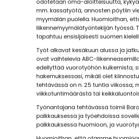
odotetaan oma-aloitteisuutta, kykyä 
mm. kassatyötä, annosten pöytiin vie
myymälän puolella. Huomioithan, et
liikennemyymälätyöntekijän työssä. T
tapahtuu ensisijaisesti suomen kielell
Työt alkavat kesäkuun alussa ja jatku
ovat vaihtelevia ABC-liikenneasemill
edellyttää vuorotyöhön kulkemista, sin
hakemuksessasi, mikäli olet kiinnos
tehtävässä on n. 25 tuntia viikossa,
viikkotuntimäärästä tai keikkaluontoi
Työnantajana tehtävässä toimii Bar
palkkauksessa ja työehdoissa sovell
palkkauksessa huomioon, ja vuorotyös
Huomioithan, että otamme huomioon 