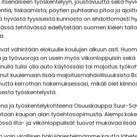
itsenäiseen työskentelyyn, joustavuutta sekä hyviä
ntiä, tiskaamista, pöytien puhtaana pitoa ja ajoit
tä hyvästä fyysisestä kunnosta on ehdottomasti
ässä tehtävässä edellytetään suomen kielen taitoa
ä.
vat vähintään elokuulle koulujen alkuun asti. Huom
a ja työvuoroja on usein myös viikonloppuisin sek
ulla tulisi olla auto käytössäsi tai majoitus työkoh
tunut kuulemaan lisää majoitusmahdollisuuksista B
 mutta kerrothan hakemuksessasi, mikäli olet kiin
sesta työskentelystä.
ona ja työskentelykohteena Osuuskauppa Suur-Sa
etaan kaupan alan työehtosopimusta. Aiempi koke
sä ilta- ja viikonloppulisät tuovat mukavaa lisää
vain virallisen hakujärjestelmämme kautta lähete