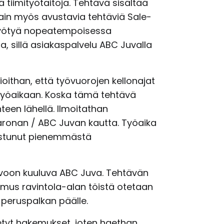
 tiimityötaitoja. Tehtävä sisältää
tain myös avustavia tehtäviä Sale-
 hyötyä nopeatempoisessa
, sillä asiakaspalvelu ABC Juvalla
ioithan, että työvuorojen kellonajat
ä yöaikaan. Koska tämä tehtävä
teen lähellä. Ilmoitathan
aronan / ABC Juvan kautta. Työaika
nostunut pienemmästä
voon kuuluva ABC Juva. Tehtävän
mus ravintola-alan töistä otetaan
 peruspalkan päälle.
tyt hakemukset, joten haethan