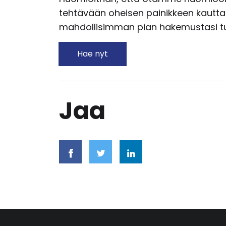
tehtävään oheisen painikkeen kautta
mahdollisimman pian hakemustasi t
Hae nyt
Jaa