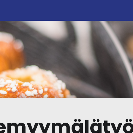
nemyymälätyön