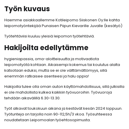
Työn kuvaus
Haemme asiakkaallemme Kotileipomo Siiskonen Oy:lle kahta
leipomotyöntekijää Punaisen Piipun Kievarille Juvalle (kesätyö)
Työtehtäviisi kuuluu yleisiä leipomon työtehtäviä.
Hakijoilta edellytämme
hygieniapassia, oma-aloitteisuutta ja motivaatiota
leipomotyötä kohtaan. Aikaisempi kokemus tai koulutus alalta
katsotaan eduksi, mutta se ei ole välttämättömyys, sillä
enemmän ratkaisee asenteesi ja halu oppia!
Hakijoilla tulee olla oman auton käyttömahdollisuus, sillä julkisilla
ei ole mahdollista kulkea kaikkiin työvuoroihin. Työvuoroja
tehdään aikavälillä 6.30-13.30.
Työt alkavat toukokuun aikana ja kestävät kesän 2024 loppuun.
Työtunteja on tarjolla noin 90-112,5h/3 vkoa. Työsuhteessa
noudatetaan Leipomoalan työehtosopimusta.