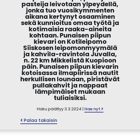
pasteija leivotaan ylpeydellä,
jonka tuo vuosikymmenten
aikana kertynyt osaaminen
sekä kunnioitus omaa työtä ja
kotimaisia raaka-aineita
kohtaan. Punaisen piipun
kievari on Kotileipomo
Siiskosen leipomonmyymälä
ja kahvila-ravintola Juvalla,
n. 22 km Mikkelistä Kuopioon
päin. Punaisen piipun kievarin
kotoisassa ilmapiirissä nautit
herkullisen lounaan, piristävät
pullakahvit ja nappaat
lämpimäiset mukaan
tuliaisiksi.
Haku päättyy 3.3.2024 |
Hae nyt
Palaa takaisin