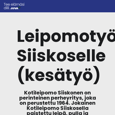
Leipomotyö
Siiskoselle
(kesätyö)
Kotileipomo Siiskonen on
perinteinen perheyritys, joka
on perustettu 1964. Jokainen
Kotileipomo Siiskosella
paistettu leipä, pulla ja