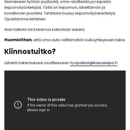
itsenäiseen työhön pystyvää, oma-aloitteista ja reipasta
leipomotyöntekijää. Töitä on leipomon, lähettämön ja
konditorian puolella. Tehtäviisi kuuluu leipomotyöskentelyä.
Opastamme tehtäviin.
Alan tutkinto tai kokemus katsotaan eduksi.
Huomioithan
, että oma auto välttämätön kulkuyhteyksien takia.
Kiinnostuitko?
Lähetä hakemuksesi osoitteeseen
tyopaikat@kauraleipa.fi