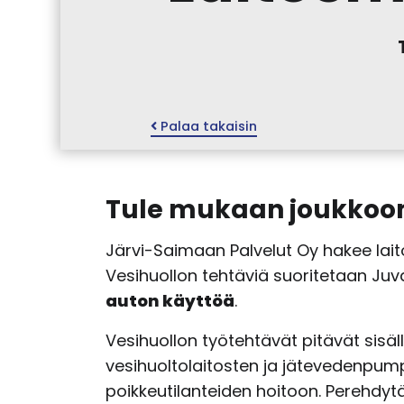
Palaa takaisin
Tule mukaan joukko
Järvi-Saimaan Palvelut Oy hakee lai
Vesihuollon tehtäviä suoritetaan Juv
auton käyttöä
.
Vesihuollon työtehtävät pitävät sisä
vesihuoltolaitosten ja jätevedenpump
poikkeutilanteiden hoitoon. Perehdyt