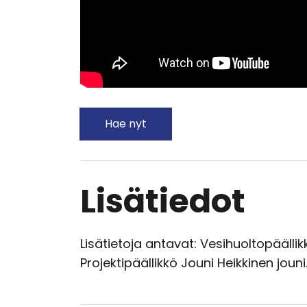
Hae nyt
Lisätiedot
Lisätietoja antavat: Vesihuoltopääll
Projektipäällikkö Jouni Heikkinen jou