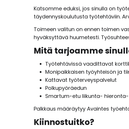
Katsomme eduksi, jos sinulla on työ
täydennyskoulutusta työtehtäviin. A
Toimeen valitun on ennen toimen vas
hyväksyttävä huumetesti. Työsuhtee
Mitä tarjoamme sinull
Työtehtävissä vaadittavat kortti
Monipaikkaisen työyhteisön ja ti
Kattavat työterveyspalvelut
Polkupyöräedun
Smartum-etu liikunta- hieronta- j
Palkkaus määräytyy Avaintes työeh
Kiinnostuitko?