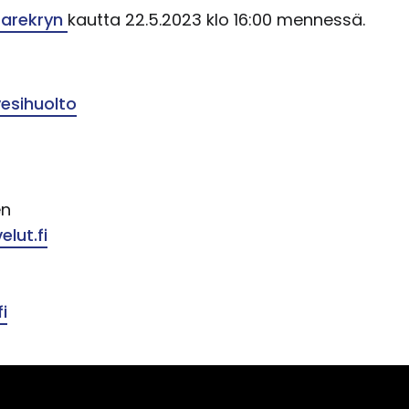
tarekryn
kautta 22.5.2023 klo 16:00 mennessä.
vesihuolto
en
lut.fi
i