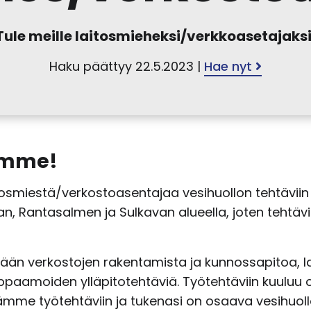
Tule meille laitosmieheksi/verkkoasetajaksi
Haku päättyy 22.5.2023 |
Hae nyt
omme!
tosmiestä/verkostoasentajaa vesihuollon tehtäviin
an, Rantasalmen ja Sulkavan alueella, joten tehtä
llään verkostojen rakentamista ja kunnossapitoa, 
paamoiden ylläpitotehtäviä. Työtehtäviin kuuluu 
ämme työtehtäviin ja tukenasi on osaava vesihuollo