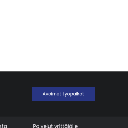
Avoimet työpaikat
sta
Palvelut yrittäjälle