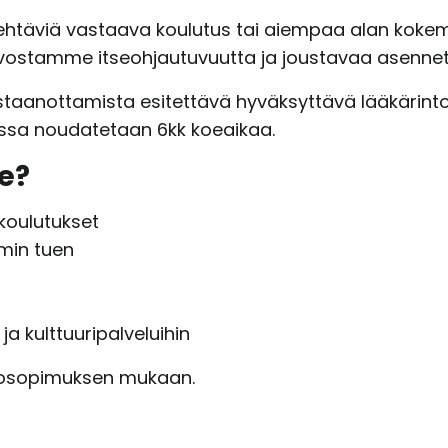
tehtäviä vastaava koulutus tai aiempaa alan koke
rvostamme itseohjautuvuutta ja joustavaa asennet
taanottamista esitettävä hyväksyttävä lääkärinto
ssa noudatetaan 6kk koeaikaa.
e?
koulutukset
imin tuen
a kulttuuripalveluihin
tosopimuksen mukaan.