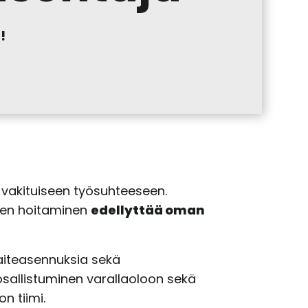
!
 vakituiseen työsuhteeseen.
vien hoitaminen
edellyttää oman
laiteasennuksia sekä
osallistuminen varallaoloon sekä
n tiimi.