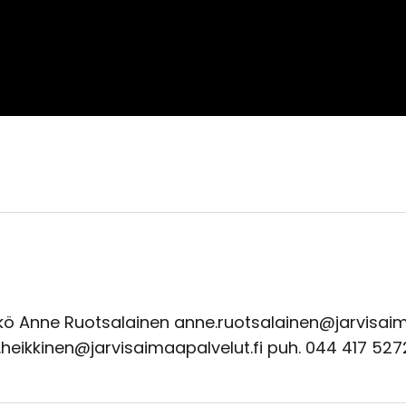
ikkö Anne Ruotsalainen anne.ruotsalainen@jarvisaim
ni.heikkinen@jarvisaimaapalvelut.fi puh. 044 417 527