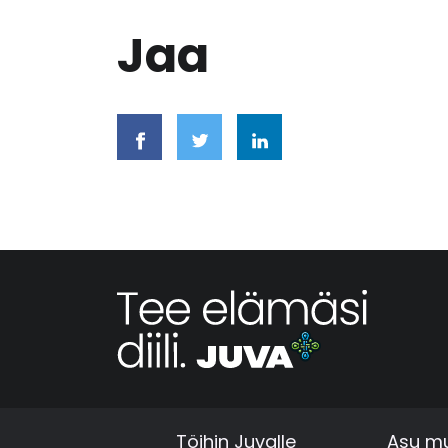
Jaa
Töihin Juvalle
Asu mu