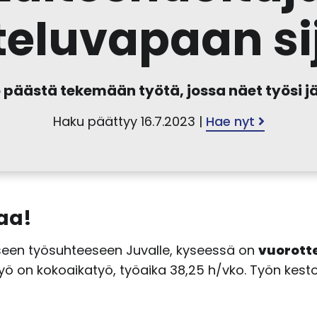
teluvapaan si
päästä tekemään työtä, jossa näet työsi jä
Haku päättyy 16.7.2023 |
Hae nyt
aa!
seen työsuhteeseen Juvalle, kyseessä on
vuorott
ö on kokoaikatyö, työaika 38,25 h/vko. Työn kesto