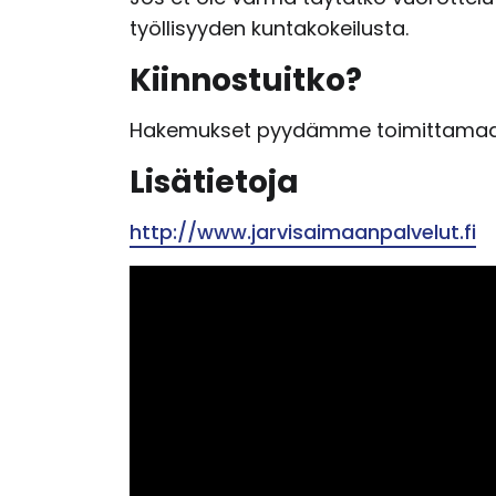
työllisyyden kuntakokeilusta.
Kiinnostuitko?
Hakemukset pyydämme toimittamaan 
Lisätietoja
http://www.jarvisaimaanpalvelut.fi