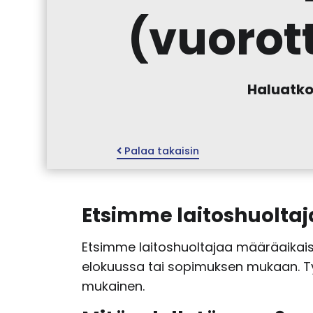
(vuorot
Haluatko 
Palaa takaisin
Etsimme laitoshuoltaj
Etsimme laitoshuoltajaa määräaikai
elokuussa tai sopimuksen mukaan. Ty
mukainen.