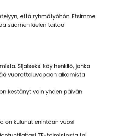
entelyyn, että ryhmätyöhön. Etsimme
ää suomen kielen taitoa.
sta. Sijaiseksi käy henkilö, jonka
vää vuorotteluvapaan alkamista
s on kestänyt vain yhden päivän
ta on kulunut enintään vuosi
ntuntijaltasi TE-toimistosta tai