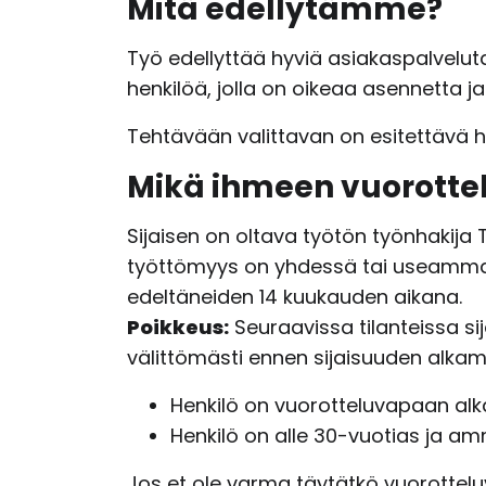
Mitä edellytämme?
Työ edellyttää hyviä asiakaspalvelut
henkilöä, jolla on oikeaa asennetta
Tehtävään valittavan on esitettävä h
Mikä ihmeen vuorotte
Sijaisen on oltava työtön työnhakija 
työttömyys on yhdessä tai useammas
edeltäneiden 14 kuukauden aikana.
Poikkeus:
Seuraavissa tilanteissa si
välittömästi ennen sijaisuuden alkam
Henkilö on vuorotteluvapaan alka
Henkilö on alle 30-vuotias ja am
Jos et ole varma täytätkö vuorotteluv