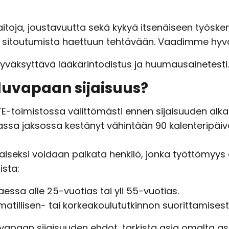
aitoja, joustavuutta sekä kykyä itsenäiseen työsk
 ja sitoutumista haettuun tehtävään. Vaadimme hyv
yväksyttävä lääkärintodistus ja huumausainetesti.
luvapaan sijaisuus?
TE-toimistossa välittömästi ennen sijaisuuden alkami
sa jaksossa kestänyt vähintään 90 kalenteripäi
jaiseksi voidaan palkata henkilö, jonka työttömyy
ista:
essa alle 25-vuotias tai yli 55-vuotias.
matillisen- tai korkeakoulututkinnon suorittamises
apaan sijaisuuden ehdot, tarkista asia omalta asia