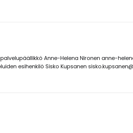
spalvelupäällikkö Anne-Helena Nironen anne-helen
uiden esihenkilö Sisko Kupsanen sisko.kupsanen@j