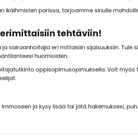
än ikäihmisten parissa, tarjoamme sinulle mahdoll
rimittaisiin tehtäviin!
a sairaanhoitajia eri mittaisiin sijaisuuksiin. Tule 
ntilanteesi huomioiden.
hoitajatutkinto oppisopimusopimuksella. Voit myös 
elijat.
 Immoseen ja kysy lisää tai jätä hakemuksesi, puh