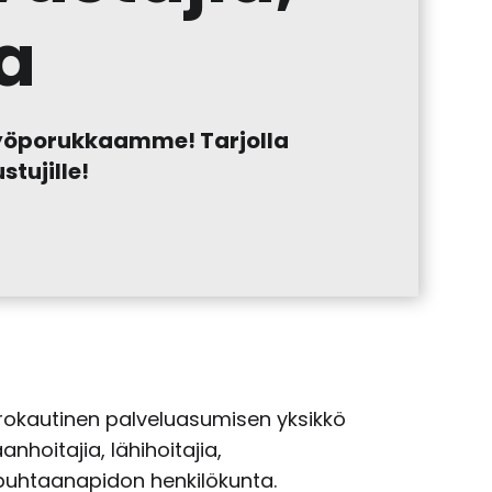
a
 työporukkaamme! Tarjolla
tujille!
rokautinen palveluasumisen yksikkö
nhoitajia, lähihoitajia,
a puhtaanapidon henkilökunta.