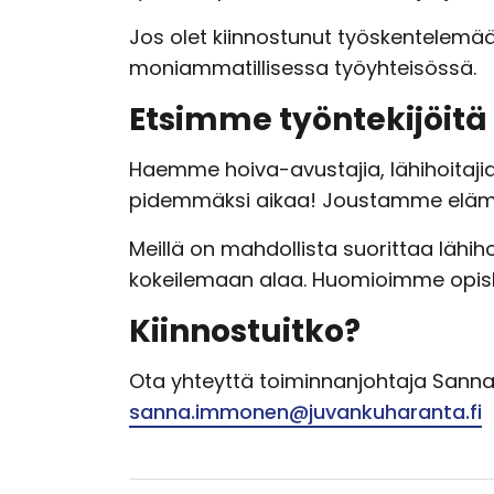
Jos olet kiinnostunut työskentelemä
moniammatillisessa työyhteisössä.
Etsimme työntekijöitä e
Haemme hoiva-avustajia, lähihoitajia j
pidemmäksi aikaa! Joustamme elämä
Meillä on mahdollista suorittaa lähi
kokeilemaan alaa. Huomioimme opisk
Kiinnostuitko?
Ota yhteyttä toiminnanjohtaja Sanna
sanna.immonen@juvankuharanta.fi