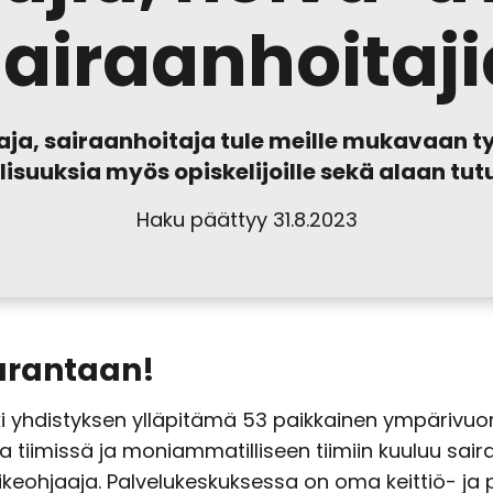
sairaanhoitaji
aja, sairaanhoitaja tule meille mukavaan
isuuksia myös opiskelijoille sekä alaan tutus
Haku päättyy 31.8.2023
harantaan!
 yhdistyksen ylläpitämä 53 paikkainen ympärivuo
tiimissä ja moniammatilliseen tiimiin kuuluu sairaa
irikeohjaaja. Palvelukeskuksessa on oma keittiö- j