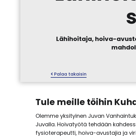
Lähihoitaja, hoiva-avust
mahdoll
Palaa takaisin
Tule meille töihin Ku
Olemme yksityinen Juvan Vanhaintuki
Juvalla. Hoivatyötä tehdään kahdessa 
fysioterapeutti, hoiva-avustajia ja v