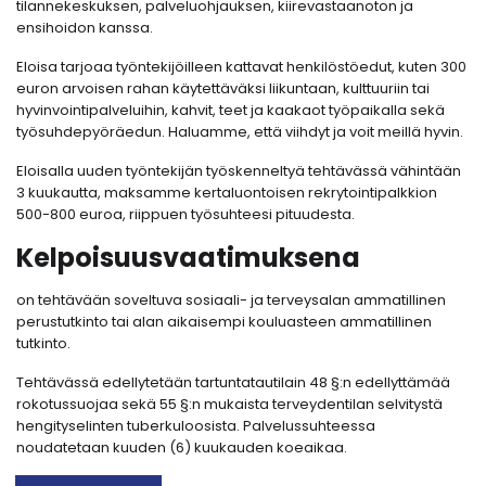
tilannekeskuksen, palveluohjauksen, kiirevastaanoton ja
ensihoidon kanssa.
Eloisa tarjoaa työntekijöilleen kattavat henkilöstöedut, kuten 300
euron arvoisen rahan käytettäväksi liikuntaan, kulttuuriin tai
hyvinvointipalveluihin, kahvit, teet ja kaakaot työpaikalla sekä
työsuhdepyöräedun. Haluamme, että viihdyt ja voit meillä hyvin.
Eloisalla uuden työntekijän työskenneltyä tehtävässä vähintään
3 kuukautta, maksamme kertaluontoisen rekrytointipalkkion
500-800 euroa, riippuen työsuhteesi pituudesta.
Kelpoisuusvaatimuksena
on tehtävään soveltuva sosiaali- ja terveysalan ammatillinen
perustutkinto tai alan aikaisempi kouluasteen ammatillinen
tutkinto.
Tehtävässä edellytetään tartuntatautilain 48 §:n edellyttämää
rokotussuojaa sekä 55 §:n mukaista terveydentilan selvitystä
hengityselinten tuberkuloosista. Palvelussuhteessa
noudatetaan kuuden (6) kuukauden koeaikaa.