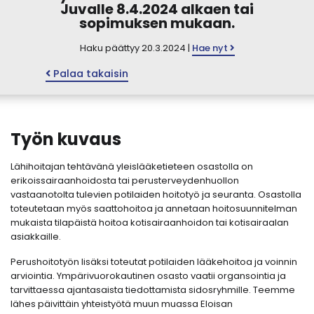
Juvalle 8.4.2024 alkaen tai
sopimuksen mukaan.
Haku päättyy 20.3.2024 |
Hae nyt
Palaa takaisin
Työn kuvaus
Lähihoitajan tehtävänä yleislääketieteen osastolla on
erikoissairaanhoidosta tai perusterveydenhuollon
vastaanotolta tulevien potilaiden hoitotyö ja seuranta. Osastolla
toteutetaan myös saattohoitoa ja annetaan hoitosuunnitelman
mukaista tilapäistä hoitoa kotisairaanhoidon tai kotisairaalan
asiakkaille.
Perushoitotyön lisäksi toteutat potilaiden lääkehoitoa ja voinnin
arviointia. Ympärivuorokautinen osasto vaatii organsointia ja
tarvittaessa ajantasaista tiedottamista sidosryhmille. Teemme
lähes päivittäin yhteistyötä muun muassa Eloisan