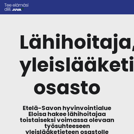
Lähihoitaja
yleislääket
osasto
Etelä-Savon hyvinvointialue
Eloisa hakee lähihoitajaa
toistaiseksi voimassa olevaan
työsuhteeseen
yleislääketieteen osastolle