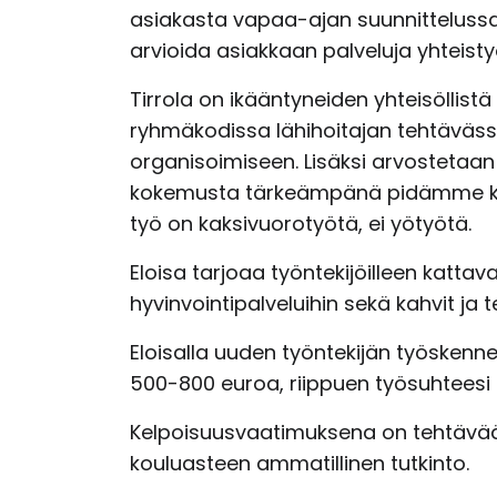
asiakasta vapaa-ajan suunnittelussa j
arvioida asiakkaan palveluja yhteist
Tirrola on ikääntyneiden yhteisöllistä
ryhmäkodissa lähihoitajan tehtäväss
organisoimiseen. Lisäksi arvostetaan
kokemusta tärkeämpänä pidämme kiinn
työ on kaksivuorotyötä, ei yötyötä.
Eloisa tarjoaa työntekijöilleen kattav
hyvinvointipalveluihin sekä kahvit ja t
Eloisalla uuden työntekijän työsken
500-800 euroa, riippuen työsuhteesi 
Kelpoisuusvaatimuksena on tehtävään 
kouluasteen ammatillinen tutkinto.