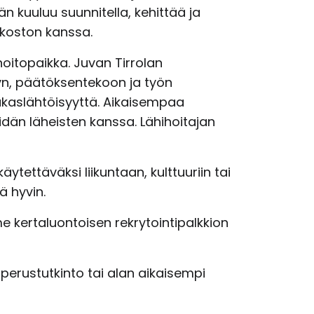
n kuuluu suunnitella, kehittää ja
rkoston kanssa.
hoitopaikka. Juvan Tirrolan
yn, päätöksentekoon ja työn
iakaslähtöisyyttä. Aikaisempaa
än läheisten kanssa. Lähihoitajan
ytettäväksi liikuntaan, kulttuuriin tai
ä hyvin.
 kertaluontoisen rekrytointipalkkion
erustutkinto tai alan aikaisempi