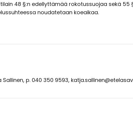
ilain 48 §:n edellyttämää rokotussuojaa sekä 55 §
lvelussuhteessa noudatetaan koeaikaa.
a Sallinen, p. 040 350 9593, katja.sallinen@etelasav