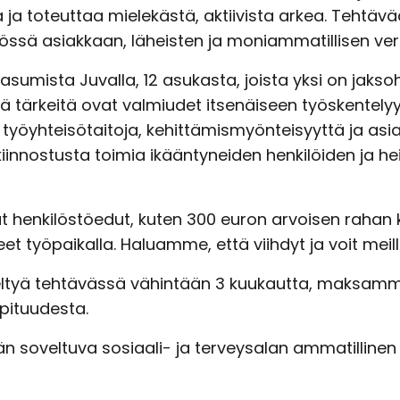
a toteuttaa mielekästä, aktiivista arkea. Tehtävää
yössä asiakkaan, läheisten ja moniammatillisen ve
 asumista Juvalla, 12 asukasta, joista yksi on jakso
ä tärkeitä ovat valmiudet itsenäiseen työskentely
 työyhteisötaitoja, kehittämismyönteisyyttä ja as
ostusta toimia ikääntyneiden henkilöiden ja heid
at henkilöstöedut, kuten 300 euron arvoisen rahan kä
eet työpaikalla. Haluamme, että viihdyt ja voit meill
neltyä tehtävässä vähintään 3 kuukautta, maksamme
pituudesta.
soveltuva sosiaali- ja terveysalan ammatillinen p