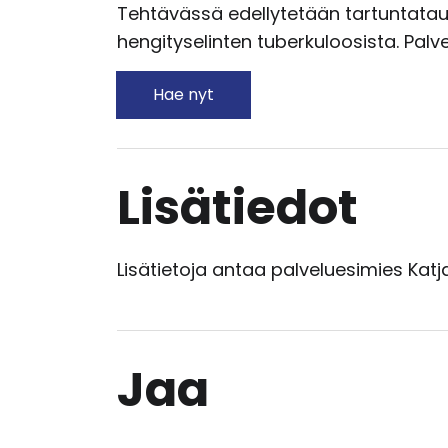
Tehtävässä edellytetään tartuntataut
hengityselinten tuberkuloosista. Pa
Hae nyt
Lisätiedot
Lisätietoja antaa palveluesimies Katj
Jaa