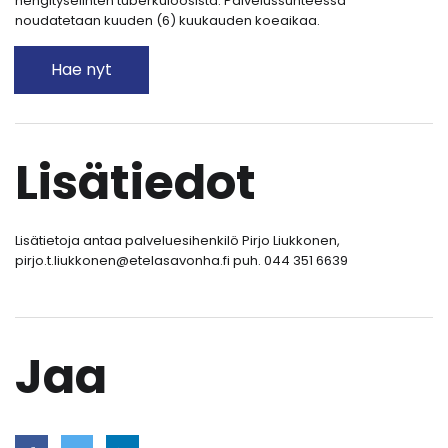
hengityselinten tuberkuloosista. Palvelussuhteessa
noudatetaan kuuden (6) kuukauden koeaikaa.
Hae nyt
Lisätiedot
Lisätietoja antaa palveluesihenkilö Pirjo Liukkonen,
pirjo.t.liukkonen@etelasavonha.fi puh. 044 351 6639
Jaa