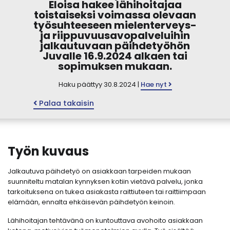
Eloisa hakee lähihoitajaa
toistaiseksi voimassa olevaan
työsuhteeseen mielenterveys-
ja riippuvuusavopalveluihin
jalkautuvaan päihdetyöhön
Juvalle 16.9.2024 alkaen tai
sopimuksen mukaan.
Haku päättyy 30.8.2024 |
Hae nyt
Palaa takaisin
Työn kuvaus
Jalkautuva päihdetyö on asiakkaan tarpeiden mukaan
suunniteltu matalan kynnyksen kotiin vietävä palvelu, jonka
tarkoituksena on tukea asiakasta raittiuteen tai raittiimpaan
elämään, ennalta ehkäisevän päihdetyön keinoin.
Lähihoitajan tehtävänä on kuntouttava avohoito asiakkaan