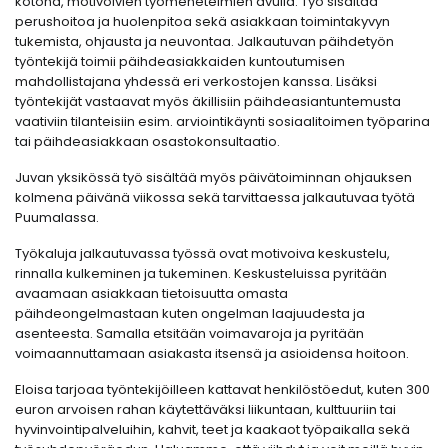
kotona, motivoivien työmenetelmien avulla. Työ sisältää
perushoitoa ja huolenpitoa sekä asiakkaan toimintakyvyn
tukemista, ohjausta ja neuvontaa. Jalkautuvan päihdetyön
työntekijä toimii päihdeasiakkaiden kuntoutumisen
mahdollistajana yhdessä eri verkostojen kanssa. Lisäksi
työntekijät vastaavat myös äkillisiin päihdeasiantuntemusta
vaativiin tilanteisiin esim. arviointikäynti sosiaalitoimen työparina
tai päihdeasiakkaan osastokonsultaatio.
Juvan yksikössä työ sisältää myös päivätoiminnan ohjauksen
kolmena päivänä viikossa sekä tarvittaessa jalkautuvaa työtä
Puumalassa.
Työkaluja jalkautuvassa työssä ovat motivoiva keskustelu,
rinnalla kulkeminen ja tukeminen. Keskusteluissa pyritään
avaamaan asiakkaan tietoisuutta omasta
päihdeongelmastaan kuten ongelman laajuudesta ja
asenteesta. Samalla etsitään voimavaroja ja pyritään
voimaannuttamaan asiakasta itsensä ja asioidensa hoitoon.
Eloisa tarjoaa työntekijöilleen kattavat henkilöstöedut, kuten 300
euron arvoisen rahan käytettäväksi liikuntaan, kulttuuriin tai
hyvinvointipalveluihin, kahvit, teet ja kaakaot työpaikalla sekä