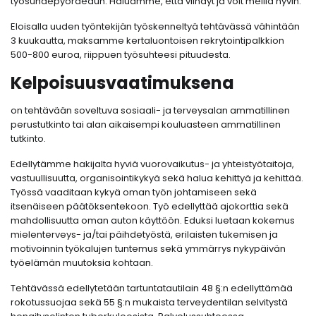
työsuhdepyöräedun. Haluamme, että viihdyt ja voit meillä hyvin.
Eloisalla uuden työntekijän työskenneltyä tehtävässä vähintään
3 kuukautta, maksamme kertaluontoisen rekrytointipalkkion
500-800 euroa, riippuen työsuhteesi pituudesta.
Kelpoisuusvaatimuksena
on tehtävään soveltuva sosiaali- ja terveysalan ammatillinen
perustutkinto tai alan aikaisempi kouluasteen ammatillinen
tutkinto.
Edellytämme hakijalta hyviä vuorovaikutus- ja yhteistyötaitoja,
vastuullisuutta, organisointikykyä sekä halua kehittyä ja kehittää.
Työssä vaaditaan kykyä oman työn johtamiseen sekä
itsenäiseen päätöksentekoon. Työ edellyttää ajokorttia sekä
mahdollisuutta oman auton käyttöön. Eduksi luetaan kokemus
mielenterveys- ja/tai päihdetyöstä, erilaisten tukemisen ja
motivoinnin työkalujen tuntemus sekä ymmärrys nykypäivän
työelämän muutoksia kohtaan.
Tehtävässä edellytetään tartuntatautilain 48 §:n edellyttämää
rokotussuojaa sekä 55 §:n mukaista terveydentilan selvitystä