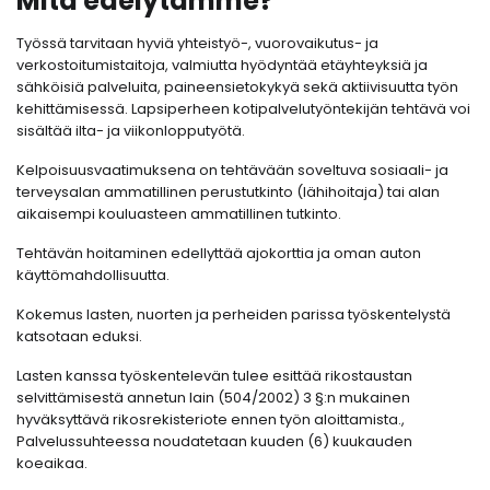
Mitä edelytämme?
Työssä tarvitaan hyviä yhteistyö-, vuorovaikutus- ja
verkostoitumistaitoja, valmiutta hyödyntää etäyhteyksiä ja
sähköisiä palveluita, paineensietokykyä sekä aktiivisuutta työn
kehittämisessä. Lapsiperheen kotipalvelutyöntekijän tehtävä voi
sisältää ilta- ja viikonlopputyötä.
Kelpoisuusvaatimuksena on tehtävään soveltuva sosiaali- ja
terveysalan ammatillinen perustutkinto (lähihoitaja) tai alan
aikaisempi kouluasteen ammatillinen tutkinto.
Tehtävän hoitaminen edellyttää ajokorttia ja oman auton
käyttömahdollisuutta.
Kokemus lasten, nuorten ja perheiden parissa työskentelystä
katsotaan eduksi.
Lasten kanssa työskentelevän tulee esittää rikostaustan
selvittämisestä annetun lain (504/2002) 3 §:n mukainen
hyväksyttävä rikosrekisteriote ennen työn aloittamista.,
Palvelussuhteessa noudatetaan kuuden (6) kuukauden
koeaikaa.