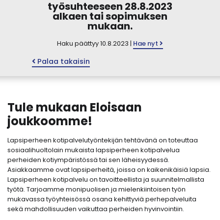
työsuhteeseen 28.8.2023
alkaen tai sopimuksen
mukaan.
Haku päättyy 10.8.2023 |
Hae nyt
Palaa takaisin
Tule mukaan Eloisaan
joukkoomme!
Lapsiperheen kotipalvelutyöntekijän tehtävänä on toteuttaa
sosiaalihuoltolain mukaista lapsiperheen kotipalvelua
perheiden kotiympäristössä tai sen läheisyydessä.
Asiakkaamme ovat lapsiperheitä, joissa on kaikenikäisiä lapsia.
Lapsiperheen kotipalvelu on tavoitteellista ja suunnitelmallista
työtä. Tarjoamme monipuolisen ja mielenkiintoisen työn
mukavassa työyhteisössä osana kehittyviä perhepalveluita
sekä mahdollisuuden vaikuttaa perheiden hyvinvointiin.