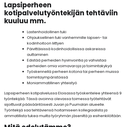
Lapsiperheen
kotipalvelutyöntekijän tehtäviin
kuuluu mm.
Lastenhoidollinen tuki
Ohjauksellinen tuki vanhemmille lapsen- tai
kodinhoitoon liittyen
Päivittäisissä kodinhoidollisissa askareissa
auttaminen
Edistää perheiden hyvinvointia ja vahvistaa
perheiden omia voimavaroja ja toimintakykyä
Työskennellä perheen kotona tai perheen muissa
toimintaympäristöissä
Moniammatillinen yhteistyö
Lapsiperheen kotipalvelussa Eloisassa työskentelee yhteensä 9
työntekijää. Tässä avoinna olevassa toimessa työtehtävät
sijoittuvat pääsääntöisesti Juvan ja Puumalan alueelle.
Työntekijä saa tehtäviensä hoitamiseen kollegiaalista ja
ammatillista tukea muilta työryhmän jäseniltä ja esihenkilöltään.