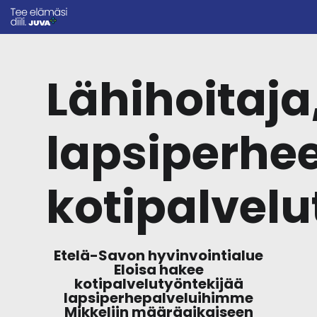
Lähihoitaja
lapsiperhe
kotipalvelu
Etelä-Savon hyvinvointialue
Eloisa hakee
kotipalvelutyöntekijää
lapsiperhepalveluihimme
Mikkeliin määräaikaiseen