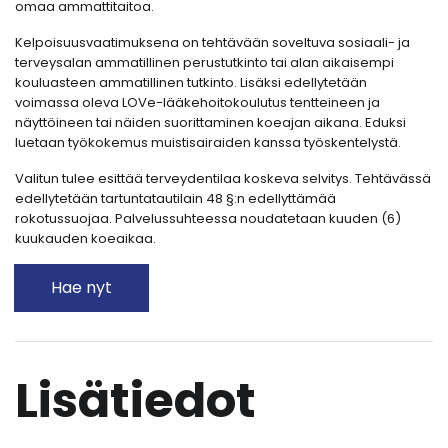
omaa ammattitaitoa.
Kelpoisuusvaatimuksena on tehtävään soveltuva sosiaali- ja
terveysalan ammatillinen perustutkinto tai alan aikaisempi
kouluasteen ammatillinen tutkinto. Lisäksi edellytetään
voimassa oleva LOVe-lääkehoitokoulutus tentteineen ja
näyttöineen tai näiden suorittaminen koeajan aikana. Eduksi
luetaan työkokemus muistisairaiden kanssa työskentelystä.
Valitun tulee esittää terveydentilaa koskeva selvitys. Tehtävässä
edellytetään tartuntatautilain 48 §:n edellyttämää
rokotussuojaa. Palvelussuhteessa noudatetaan kuuden (6)
kuukauden koeaikaa.
Hae nyt
Lisätiedot