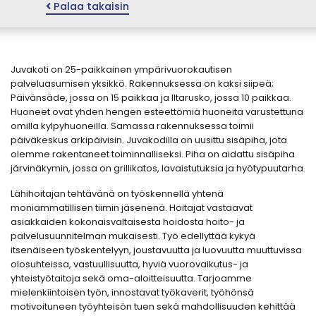
Palaa takaisin
Juvakoti on 25-paikkainen ympärivuorokautisen
palveluasumisen yksikkö. Rakennuksessa on kaksi siipeä;
Päivänsäde, jossa on 15 paikkaa ja Iltarusko, jossa 10 paikkaa.
Huoneet ovat yhden hengen esteettömiä huoneita varustettuna
omilla kylpyhuoneilla. Samassa rakennuksessa toimii
päiväkeskus arkipäivisin. Juvakodilla on uusittu sisäpiha, jota
olemme rakentaneet toiminnalliseksi. Piha on aidattu sisäpiha
järvinäkymin, jossa on grillikatos, lavaistutuksia ja hyötypuutarha.
Lähihoitajan tehtävänä on työskennellä yhtenä
moniammatillisen tiimin jäsenenä. Hoitajat vastaavat
asiakkaiden kokonaisvaltaisesta hoidosta hoito- ja
palvelusuunnitelman mukaisesti. Työ edellyttää kykyä
itsenäiseen työskentelyyn, joustavuutta ja luovuutta muuttuvissa
olosuhteissa, vastuullisuutta, hyviä vuorovaikutus- ja
yhteistyötaitoja sekä oma-aloitteisuutta. Tarjoamme
mielenkiintoisen työn, innostavat työkaverit, työhönsä
motivoituneen työyhteisön tuen sekä mahdollisuuden kehittää