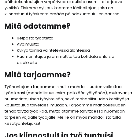
päihdekuntoutujien ympärivuorokautista asumista tarjoava
yksikkö. Etsimme nyt joukkoomme lähihoitajaa, joka on
kiinnostunut työskentelemään päihdekuntoutujien parissa.
Mitä odotamme?
Reipasta työotetta
Avoimuutta
Kykyä toimia vaihtelevissa tilanteissa
Huumorintajua ja ammattitaitoa kohdata erilaisia
asiakkaita
Mitä tarjoamme?
Työnantajana tarjoamme sinulle mahdollisuuden vaikuttaa
työaikaasi (mahdollisuus esim. pelkkään yötyöhön), mukavan ja
huumorintajuisen työyhteisön, sekä mahdollisuuden kehittyä ja
kouluttautua toiveidesi mukaan. Tarjoamme mahdollisuuden
tehdä täyttä työaikaa, mutta otamme tarvittaessa huomioon
tarpeen vajaalle työajalle. Meille on myös mahdollista tulla
kesätyöntekijäksi!
Jos kiinnostuit ja työ tuntuisi