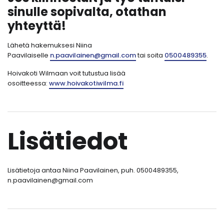
sinulle sopivalta, otathan
yhteyttä!
Lähetä hakemuksesi Niina
Paavilaiselle
n.paavilainen@gmail.com
tai soita
0500489355
.
Hoivakoti Wilmaan voit tutustua lisää
osoitteessa:
www.hoivakotiwilma.fi⁠
Lisätiedot
Lisätietoja antaa Niina Paavilainen, puh. 0500489355,
n.paavilainen@gmail.com