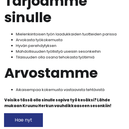
Tarjoamme
sinulle
Mielenkiintoisen työn laadukkaiden tuotteiden parissa
Arvokasta työkokemusta
Hyvän perehdytyksen
Mahdollisuuden työllistyä useisiin sesonkeihin
Tilaisuuden olla osana tehokasta työtiimiä
Arvostamme
Aikaisempaa kokemusta vastaavista tehtävistä
Voisiko tässä olla sinulle sopiva työ kesäksi? Lähde
mukaan Kruunu Herkun vauhdikkaaseen sesonkiin!
Hae nyt