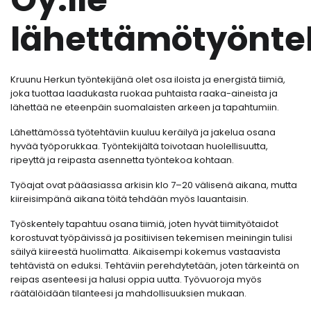
lähettämötyönte
Kruunu Herkun työntekijänä olet osa iloista ja energistä tiimiä,
joka tuottaa laadukasta ruokaa puhtaista raaka-aineista ja
lähettää ne eteenpäin suomalaisten arkeen ja tapahtumiin.
Lähettämössä työtehtäviin kuuluu keräilyä ja jakelua osana
hyvää työporukkaa. Työntekijältä toivotaan huolellisuutta,
ripeyttä ja reipasta asennetta työntekoa kohtaan.
Työajat ovat pääasiassa arkisin klo 7–20 välisenä aikana, mutta
kiireisimpänä aikana töitä tehdään myös lauantaisin.
Työskentely tapahtuu osana tiimiä, joten hyvät tiimityötaidot
korostuvat työpäivissä ja positiivisen tekemisen meiningin tulisi
säilyä kiireestä huolimatta. Aikaisempi kokemus vastaavista
tehtävistä on eduksi. Tehtäviin perehdytetään, joten tärkeintä on
reipas asenteesi ja halusi oppia uutta. Työvuoroja myös
räätälöidään tilanteesi ja mahdollisuuksien mukaan.