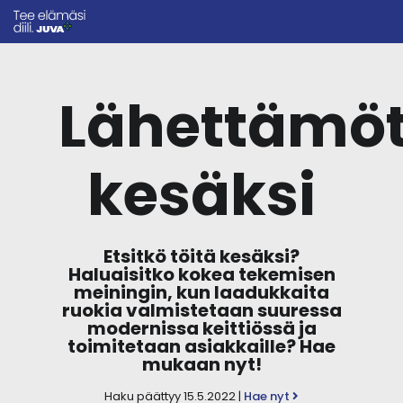
Lähettämöt
kesäksi
Etsitkö töitä kesäksi?
Haluaisitko kokea tekemisen
meiningin, kun laadukkaita
ruokia valmistetaan suuressa
modernissa keittiössä ja
toimitetaan asiakkaille? Hae
mukaan nyt!
Haku päättyy 15.5.2022 |
Hae nyt