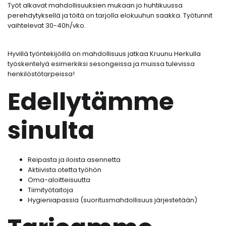
Työt alkavat mahdollisuuksien mukaan jo huhtikuussa
perehdytyksellä ja töitä on tarjolla elokuuhun saakka. Työtunnit
vaihtelevat 30-40h/vko.
Hyvillä työntekijöillä on mahdollisuus jatkaa Kruunu Herkulla
työskentelyä esimerkiksi sesongeissa ja muissa tulevissa
henkilöstötarpeissa!
Edellytämme
sinulta
Reipasta ja iloista asennetta
Aktiivista otetta työhön
Oma-aloitteisuutta
Tiimityötaitoja
Hygieniapassia (suoritusmahdollisuus järjestetään)