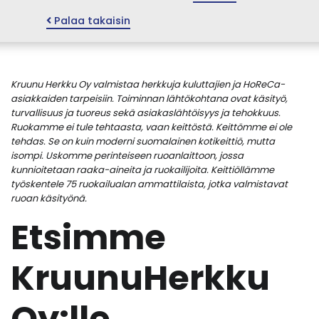
Palaa takaisin
Kruunu Herkku Oy valmistaa herkkuja kuluttajien ja HoReCa-
asiakkaiden tarpeisiin. Toiminnan lähtökohtana ovat käsityö,
turvallisuus ja tuoreus sekä asiakaslähtöisyys ja tehokkuus.
Ruokamme ei tule tehtaasta, vaan keittöstä. Keittömme ei ole
tehdas. Se on kuin moderni suomalainen kotikeittiö, mutta
isompi. Uskomme perinteiseen ruoanlaittoon, jossa
kunnioitetaan raaka-aineita ja ruokailijoita. Keittiöllämme
työskentele 75 ruokailualan ammattilaista, jotka valmistavat
ruoan käsityönä.
Etsimme
KruunuHerkku
Oy:lle