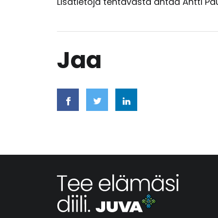
Lisätietoja tehtävästä antaa Antti
Jaa