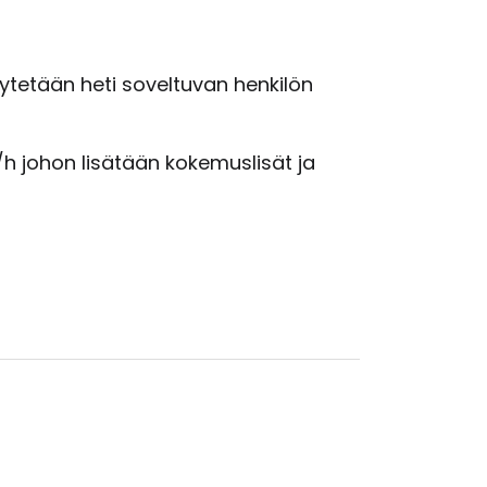
äytetään heti soveltuvan henkilön
 johon lisätään kokemuslisät ja