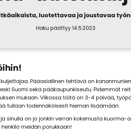
pitkäaikaista, luotettavaa ja joustavaa työ
Haku päättyy 14.5.2023
öihin!
a kuljettajaa. Pääasiallinen tehtävä on kananmunie
 keski Suomi sekä pääkaupunkiseutu. Pidemmät reitit
en mukaan. Viikossa töitä on 3-4 päivää, työpäiv
ärää tullaan todennäköisesti hieman lisäämään.
a ja sinulla on jo jonkin verran kokemusta kuorma-a
va henkilö meidän porukkaan!