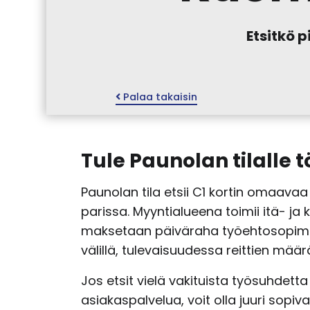
Etsitkö 
Palaa takaisin
Tule Paunolan tilalle t
Paunolan tila etsii C1 kortin omaava
parissa. Myyntialueena toimii itä- ja
maksetaan päiväraha työehtosopimuks
välillä, tulevaisuudessa reittien mä
Jos etsit vielä vakituista työsuhdett
asiakaspalvelua, voit olla juuri sopi