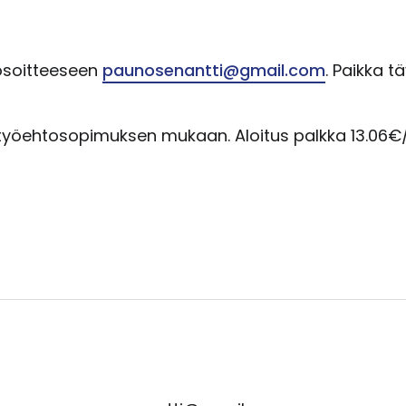
osoitteeseen
paunosenantti@gmail.com
. Paikka t
yöehtosopimuksen mukaan. Aloitus palkka 13.06€/h