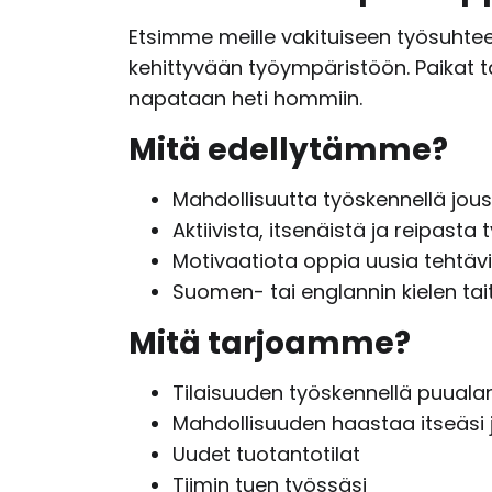
Etsimme meille vakituiseen työsuhtee
kehittyvään työympäristöön. Paikat tä
napataan heti hommiin.
Mitä edellytämme?
Mahdollisuutta työskennellä jou
Aktiivista, itsenäistä ja reipasta
Motivaatiota oppia uusia tehtäv
Suomen- tai englannin kielen tai
Mitä tarjoamme?
Tilaisuuden työskennellä puualan
Mahdollisuuden haastaa itseäsi 
Uudet tuotantotilat
Tiimin tuen työssäsi