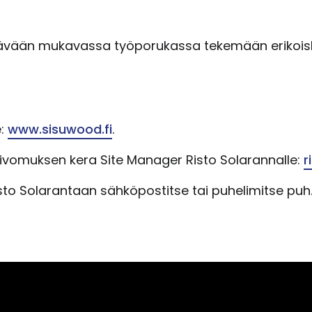
ävään mukavassa työporukassa tekemään erikoiskalu
e:
www.sisuwood.fi
.
ivomuksen kera Site Manager Risto Solarannalle:
r
to Solarantaan sähköpostitse tai puhelimitse puh. 