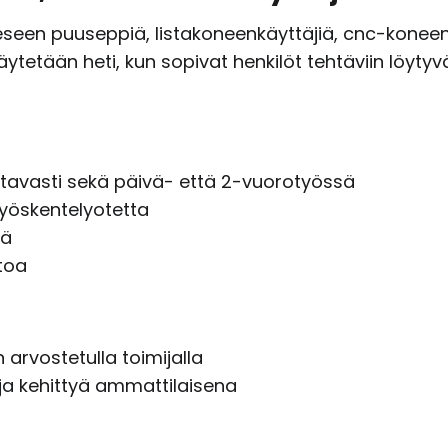
seen puuseppiä, listakoneenkäyttäjiä, cnc-koneen 
ytetään heti, kun sopivat henkilöt tehtäviin löytyv
stavasti sekä päivä- että 2-vuorotyössä
 työskentelyotetta
iä
toa
 arvostetulla toimijalla
ja kehittyä ammattilaisena