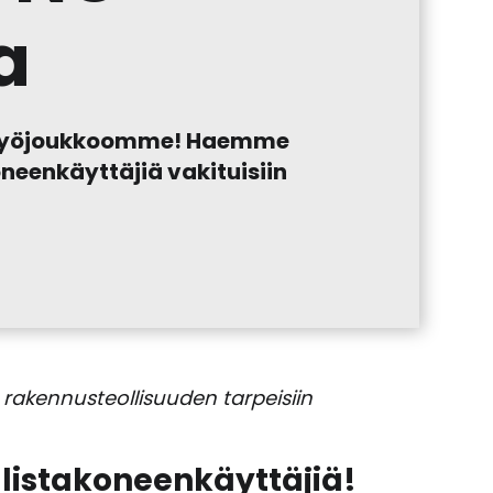
a
n työjoukkoomme! Haemme
neenkäyttäjiä vakituisiin
a rakennusteollisuuden tarpeisiin
listakoneenkäyttäjiä!