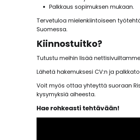
Palkkaus sopimuksen mukaan.
Tervetuloa mielenkiintoiseen työteht
Suomessa.
Kiinnostuitko?
Tutustu meihin lisää nettisivuiltamm
Lähetä hakemuksesi CV:n ja palkkato
Voit myös ottaa yhteyttä suoraan Ris
kysymyksiä aiheesta.
Hae rohkeasti tehtävään!