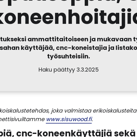
koneenhoitaji
vistukseksi ammattitaitoiseen ja mukavaa
ahan käyttäjää, cnc-koneistajia ja listako
työsuhteisiin.
Haku päättyy 3.3.2025
koiskalustetehdas, joka valmistaa erikoiskalusteit
nettisivuiltamme
www.sisuwood.fi
.
ä, cnc-koneenkäyttäjiä sekä 