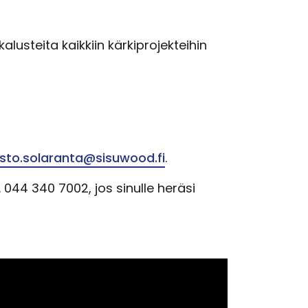
steita kaikkiin kärkiprojekteihin
isto.solaranta@sisuwood.fi
.
044 340 7002, jos sinulle heräsi