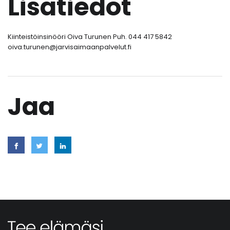
Lisätiedot
Kiinteistöinsinööri Oiva Turunen Puh. 044 417 5842
oiva.turunen@jarvisaimaanpalvelut.fi
Jaa