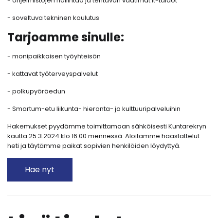
- ohjelmistojen hallintaa ja tehtävän vaatimat it-taidot
- soveltuva tekninen koulutus
Tarjoamme sinulle:
- monipaikkaisen työyhteisön
- kattavat työterveyspalvelut
- polkupyöräedun
- Smartum-etu liikunta- hieronta- ja kulttuuripalveluihin
Hakemukset pyydämme toimittamaan sähköisesti Kuntarekryn
kautta 25.3.2024 klo 16:00 mennessä. Aloitamme haastattelut
heti ja täytämme paikat sopivien henkilöiden löydyttyä.
Hae nyt