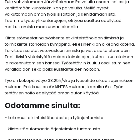
Tule vahvistamaan Järvi-Saimaan Palveluita osaamisellasi ja
kehittämään kuntatekniikan palveluita. Meillä pystyt
vaikuttamaan oman työsi sisältöön ja kehittämään sitä.
Teemme työtä yli kuntarajojen, eli työsi saattaa edellyttää
matkustamista maakunnan alueella.
Kiinteistömestarina työskentelet kiinteistöhoidon tiimissä ja
toimit kiinteistöhoidon kymppinä, eli esihenkilön oikeana kätenä.
Tarvittaessa otat vetovastuun tiimistä ja viet asioita eteenpäin.
Teet tiivistä yhteistyötä muiden toimialojen, kuten liikuntatoimen
ja rakennuttamisen kanssa. Työtehtäviin kuuluu osallistuminen
varallaoloon sekä poikkeustilanteiden hoitoon.
Työ on kokopäivätyö 38,25h/vko ja työsuhde alkaa sopimuksen
mukaan. Palkkaus on AVAINTES mukaan, koeaika 6kk. Työn
tehtävien hoito edellyttää oman auton käyttöä.
Odotamme sinulta:
- kokemusta kiinteistöhoidosta ja työnjohtamista
- kiinteistöautomaatiojärjestelmien tuntemusta